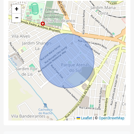
+
−
Leaflet
|
©
OpenStreetMap