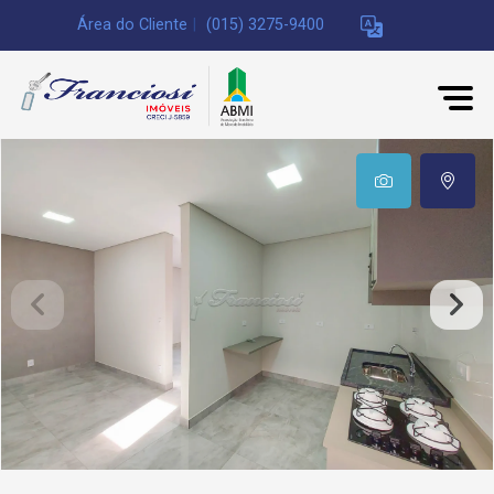
Área do Cliente
|
(015) 3275-9400