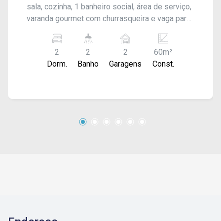
sala, cozinha, 1 banheiro social, área de serviço,
varanda gourmet com churrasqueira e vaga para
2 carros sendo 1 coberta Acabamento: laje e
piso frio. Com box de vidro nos banheiros,
2
2
2
60m²
armários embutidos. Água, luz e gás individual!
Dorm.
Banho
Garagens
Const.
Aluguel + condomínio, consulte-nos!