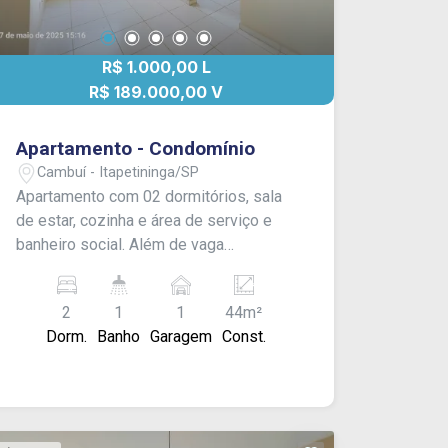
R$ 1.000,00 L
R$ 189.000,00 V
Apartamento - Condomínio
Cambuí - Itapetininga/SP
Apartamento com 02 dormitórios, sala
de estar, cozinha e área de serviço e
banheiro social. Além de vaga
descoberta para 01 carro. Acabamento:
Laje, piso laminado e piso frio.
2
1
1
44m²
CONSULTE-NOS !
Dorm.
Banho
Garagem
Const.