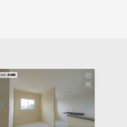
Cód.
41885