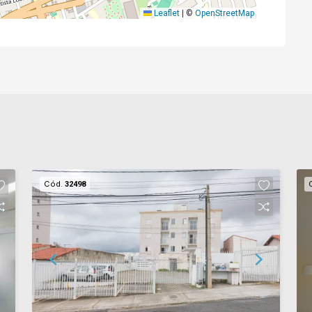
Leaflet
|
©
OpenStreetMap
Cód.
32498