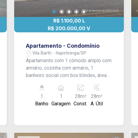
R$ 1.100,00 L
R$ 200.000,00 V
Apartamento - Condomínio
Vila Barth - Itapetininga/SP
Apartamento com 1 cômodo amplo com
armário, cozinha com armário, 1
banheiro social com box blindex, área
de serviço e sacada. Acabamento: laje,
gesso e piso frio
1
1
28m²
28m²
Banho
Garagem
Const.
A. Útil