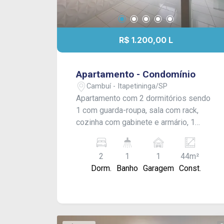
R$ 1.200,00 L
Apartamento - Condomínio
Cambuí - Itapetininga/SP
Apartamento com 2 dormitórios sendo
1 com guarda-roupa, sala com rack,
cozinha com gabinete e armário, 1
banheiro social com box blindex, área
de serviço coberta e vaga numerada
2
1
1
44m²
para 1 carro. Com armários modulados
Dorm.
Banho
Garagem
Const.
em 1 dormitórios e na cozinha.
Acabamento: laje com gesso e piso
frio.