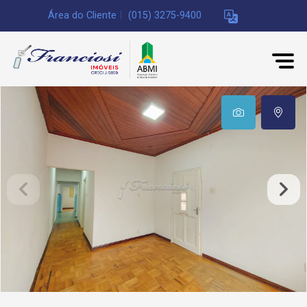
Área do Cliente
|
(015) 3275-9400