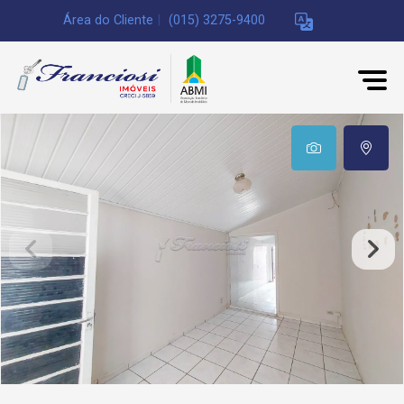
Área do Cliente
|
(015) 3275-9400