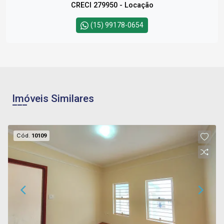
CRECI 279950 - Locação
(15) 99178-0654
Imóveis Similares
Cód.
10109