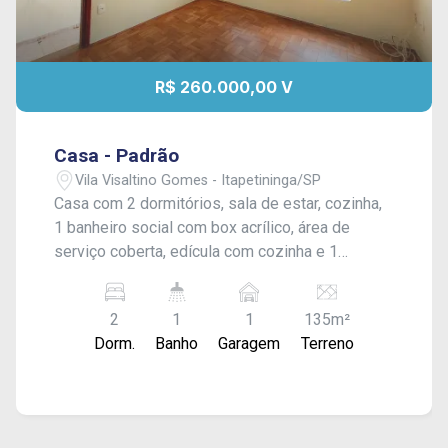
R$ 260.000,00 V
Casa - Padrão
Vila Visaltino Gomes - Itapetininga/SP
Casa com 2 dormitórios, sala de estar, cozinha,
1 banheiro social com box acrílico, área de
serviço coberta, edícula com cozinha e 1
banheiro, quintal médio e garagem para 1 carro.
Acabamento: laje e piso frio.
2
1
1
135m²
Dorm.
Banho
Garagem
Terreno