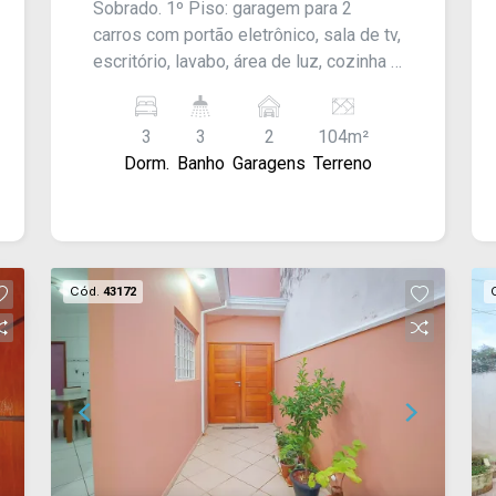
Sobrado. 1º Piso: garagem para 2
carros com portão eletrônico, sala de tv,
escritório, lavabo, área de luz, cozinha e
lavanderia. 2º Piso: 3 dormitórios
sendo 1 suíte, sacada grande e 1
3
3
2
104m²
banheiro social. Com ar condicionado
Dorm.
Banho
Garagens
Terreno
em dois dos dormitórios.
Cód.
43172