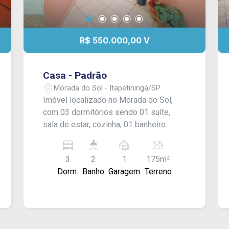
R$ 550.000,00 V
Casa - Padrão
Morada do Sol - Itapetininga/SP
Imóvel localizado no Morada do Sol,
com 03 dormitórios sendo 01 suíte,
sala de estar, cozinha, 01 banheiro
social, área de serviço coberta,
garagem para 01 carro com portão
3
2
1
175m²
eletrônico, área gourmet com
Dorm.
Banho
Garagem
Terreno
churrasqueira e banheiro externo.
Acabamento: laje, moldura de gesso,
azulejos até o teto na cozinha e
banheiros internos, piso frio.