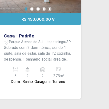
R$ 450.000,00 V
Casa - Padrão
Parque Atenas do Sul - Itapetininga/SP
Sobrado com 3 dormitórios, sendo 1
suíte, sala de estar, sala de TV, cozinha,
despensa, 1 banheiro social, área de
serviço, quintal com piso, varanda e
garagem coberta para 2 carros com
3
2
2
275m²
portão eletrônico.
Dorm.
Banho
Garagens
Terreno