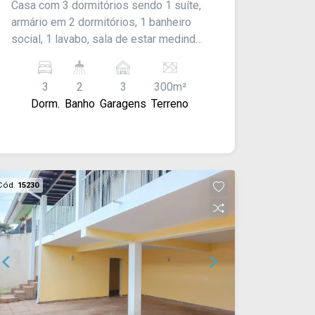
Casa com 3 dormitórios sendo 1 suíte,
armário em 2 dormitórios, 1 banheiro
social, 1 lavabo, sala de estar medindo
10 x 40 m², sala de tv, escritório com 1
banheiro, cozinha modulada completa
3
2
3
300m²
com fogão, área de serviço, quintal,
Dorm.
Banho
Garagens
Terreno
área de lazer com churrasqueira e
cozinha completa, piscina, garagem
para 3 carros, com portão eletrônico.
Acabamento: laje e piso laminado.
Cód.
15230