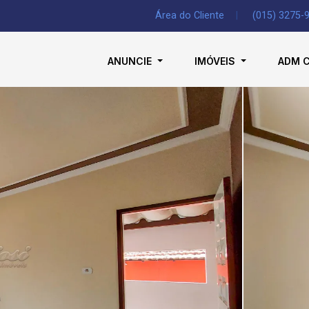
Área do Cliente
|
(015) 3275-
ANUNCIE
IMÓVEIS
ADM 