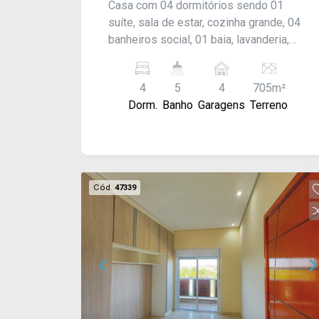
Casa com 04 dormitórios sendo 01
suíte, sala de estar, cozinha grande, 04
banheiros social, 01 baia, lavanderia,
dispensa, área gourmet grande, quintal
grande, e garagem para 04 carros.
4
5
4
705m²
Acabamento: Laje, piso frio, forro PVC e
Dorm.
Banho
Garagens
Terreno
madeira.
Cód.
47339