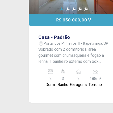
R$ 650.000,00 V
Casa - Padrão
Portal dos Pinheiros II - Itapetininga/SP
Sobrado com 2 dormitórios, área
gourmet com churrasqueira e fogão a
lenha, 1 banheiro externo com box
blindex, piscina, edícula com cozinha,
sala com painel de TV, 1 banheiro social
2
3
2
188m²
com box blindex e garagem para 2
Dorm.
Banho
Garagens
Terreno
carros com portão eletrônico. Com
armário planejado na cozinha e em um
dormitório. Acabamento: laje e piso frio.