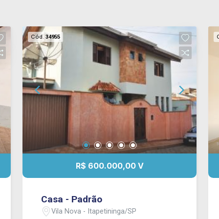
Cód.
34955
R$ 600.000,00 V
Casa - Padrão
Vila Nova - Itapetininga/SP