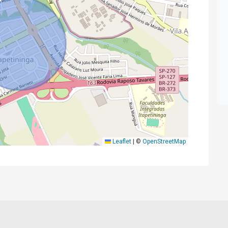
Leaflet
|
©
OpenStreetMap