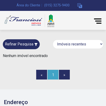
Área do Cliente
|
(015) 3275-9400
Refinar Pesquisa
Nenhum imóvel encontrado
«
1
»
Endereço