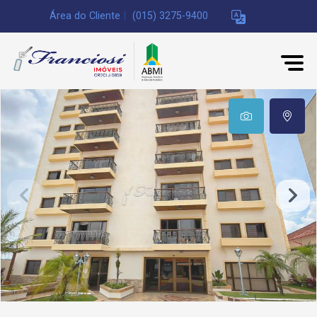
Área do Cliente
|
(015) 3275-9400