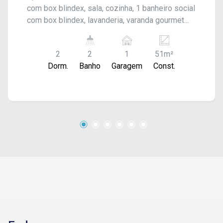
com box blindex, sala, cozinha, 1 banheiro social
com box blindex, lavanderia, varanda gourmet
com churrasqueira elétrica e vaga para 1 carro.
Com armários modulados nos dormitórios e na
2
2
1
51m²
cozinha. Acabamento: Laje e piso frio.
Dorm.
Banho
Garagem
Const.