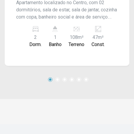
Apartamento localizado no Centro, com 02
dormitórios, sala de estar, sala de jantar, cozinha
com copa, banheiro social e área de serviço.
Sem garagem. Acabamento: laje, piso frio e
carpete. #estudantes
2
1
108m²
47m²
Dorm.
Banho
Terreno
Const.