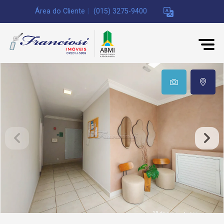
Área do Cliente
|
(015) 3275-9400