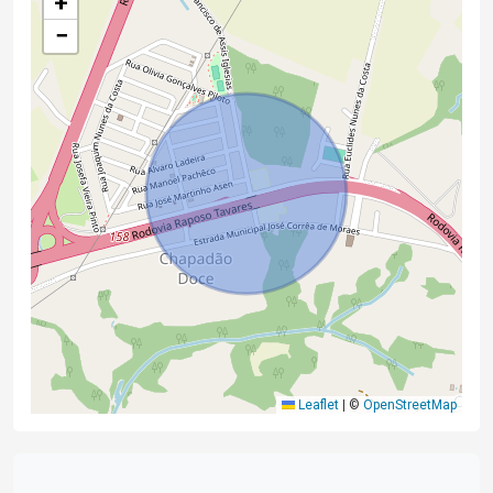
+
−
Leaflet
|
©
OpenStreetMap