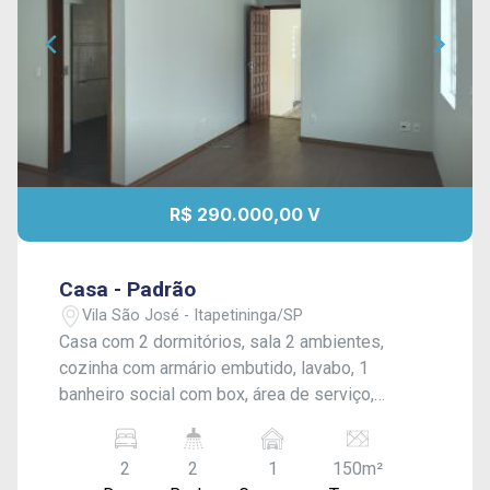
R$ 290.000,00 V
Casa - Padrão
Vila São José - Itapetininga/SP
Casa com 2 dormitórios, sala 2 ambientes,
cozinha com armário embutido, lavabo, 1
banheiro social com box, área de serviço,
churrasqueira, despensa e garagem para 1 carro.
Acabamento: laje, piso frio, laminado, cozinha e
2
2
1
150m²
banheiro azulejados.