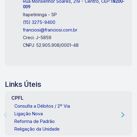
Rua Monsenhor Soares, 219 - Centro, CEP:
18200-
009
Itapetininga - SP
(15) 3275-9400
franciosi@franciosi.com.br
Creci: J-5859
CNPJ: 52.905.908/0001-48
Links Úteis
CPFL
Consulta a Débitos / 2º Via
Ligação Nova
Reforma de Padrão
Religação da Unidade