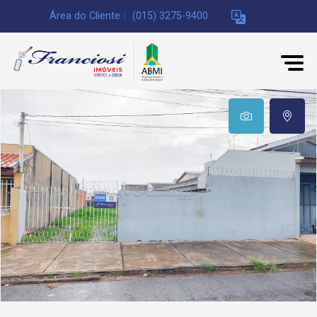
Área do Cliente
|
(015) 3275-9400