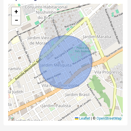
+
−
Leaflet
|
©
OpenStreetMap