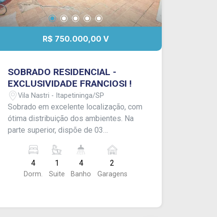
R$ 750.000,00 V
SOBRADO RESIDENCIAL -
EXCLUSIVIDADE FRANCIOSI !
Vila Nastri - Itapetininga/SP
Sobrado em excelente localização, com
ótima distribuição dos ambientes. Na
parte superior, dispõe de 03
dormitórios, sendo 01 suíte, sala de
estar, copa, cozinha e lavanderia. Na
4
1
4
2
parte inferior, conta com sala gourmet,
Dorm.
Suite
Banho
Garagens
01 dormitório, banheiro, ponto de luz e
quintal. O imóvel possui ainda banheiro
social na parte intermediária,
totalizando 04 banheiros. Garagem com