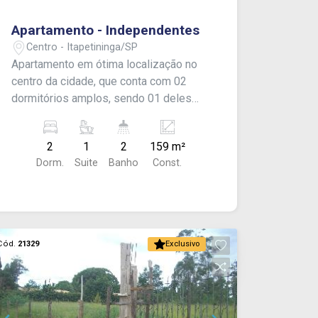
Apartamento - Independentes
Centro - Itapetininga/SP
Apartamento em ótima localização no
centro da cidade, que conta com 02
dormitórios amplos, sendo 01 deles
suíte. Sala 03 ambientes, varanda,
cozinha com despensa, sacada, 1
2
1
2
159 m²
banheiro social e área de serviço.
Dorm.
Suite
Banho
Const.
**Aluga apenas para finalidade
comercial** Acabamento em piso de
taco (madeira) e laje.
Cód.
21329
Exclusivo