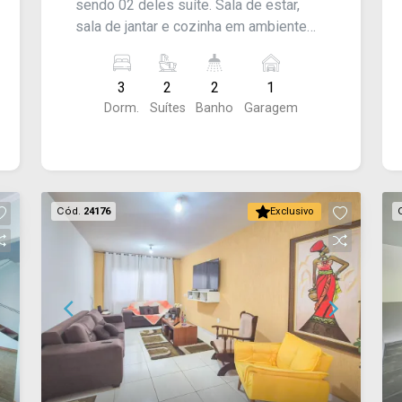
sendo 02 deles suíte. Sala de estar,
sala de jantar e cozinha em ambiente
integrado e banheiro social. Espaço
gourmet, área de serviço e quintal, além
3
2
2
1
de garagem para 01 carro. Imóvel
Dorm.
Suítes
Banho
Garagem
possui energia solar, área de luz e ar-
condicionados. Acabamento: Laje e
piso frio. - Aceita financiamento,
CONSULTE-NOS !
Cód.
24176
Exclusivo