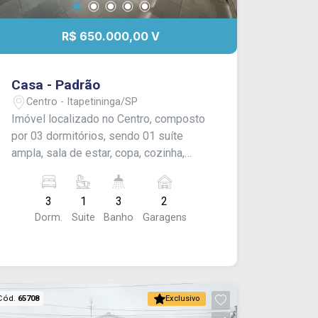
R$ 650.000,00 V
Casa - Padrão
Centro - Itapetininga/SP
Imóvel localizado no Centro, composto
por 03 dormitórios, sendo 01 suíte
ampla, sala de estar, copa, cozinha,
lavabo e banheiro social. Conta ainda
com quintal com espaço gourmet, 01
3
1
3
2
cômodo adicional com banheiro e
Dorm.
Suite
Banho
Garagens
garagem coberta para 02 veículos. O
acabamento inclui laje, piso vinílico e
piso frio.
Cód.
65708
Exclusivo