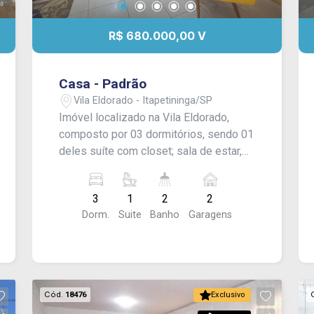
R$ 680.000,00 V
Casa - Padrão
Vila Eldorado - Itapetininga/SP
Imóvel localizado na Vila Eldorado,
composto por 03 dormitórios, sendo 01
deles suíte com closet; sala de estar,
cozinha e banheiro social. Área gourmet
com churrasqueira, banheiro de apoio e
3
1
2
2
lavanderia coberta. Conta ainda com
Dorm.
Suite
Banho
Garagens
amplo quintal com canil e garagem
coberta para 02 veículos e espaço para
mais. Acabamento: Laje, piso frio,
porcelanato e textura, além de
aquecimento solar nos banheiros e na
Cód.
18476
Exclusivo
cozinha. CONSULTE-NOS !