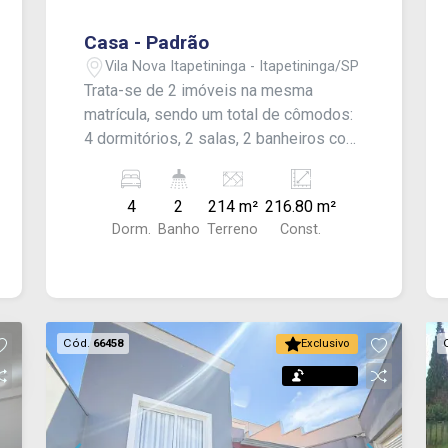
Casa - Padrão
Vila Nova Itapetininga - Itapetininga/SP
Trata-se de 2 imóveis na mesma
matrícula, sendo um total de cômodos:
4 dormitórios, 2 salas, 2 banheiros com
box blindex, área de serviço, quintal,
churrasqueira e garagem.
4
2
214 m²
216.80 m²
Dorm.
Banho
Terreno
Const.
Cód.
66458
Exclusivo
Permuta