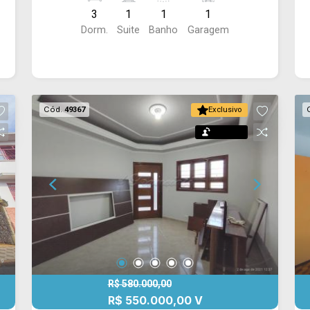
social, área de serviço e edícula com 1
3
1
1
1
suíte, sala e cozinha. Conta ainda com
Dorm.
Suite
Banho
Garagem
quintal, churrasqueira e 1 vaga de
garagem coberta.
Cód.
49367
Exclusivo
Permuta
R$ 580.000,00
R$ 550.000,00 V