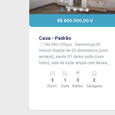
R$ 800.000,00 V
Casa - Padrão
Vila Olho D'Agua - Itapetininga/SP
Imóvel dispõe de 03 dormitórios (com
armário), sendo 01 deles suíte (com
hidro); sala de estar ampla com lareira,
cozinha com armário embutido e
banheiro social. Edícula aos fundos
3
1
3
2
com área de lazer com churrasqueira e
Dorm.
Suite
Banho
Garagens
cômodo de apoio com banheiro; área de
serviço coberta e quintal com piscina.
Além de garagem coberta para 02
carros com portão eletrônico. -
Acabamento: Laje, piso frio, cozinha e