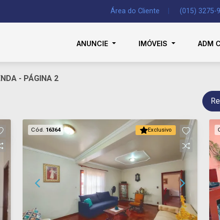
Área do Cliente
|
(015) 3275-
ANUNCIE
IMÓVEIS
ADM 
ENDA - PÁGINA 2
Re
Cód.
16364
Exclusivo