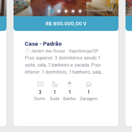
R$ 800.000,00 V
Casa - Padrão
Jardim das Rosas - Itapetininga/SP
Piso superior: 3 dormitórios sendo 1
suite, sala, 1 banheiro e sacada. Piso
inferior: 1 dormitório, 1 banheiro, sala,
copa, cozinha, área de lazer com
churrasqueira e fornalha, área de
3
1
1
1
serviço, edicula com banheiro e
Dorm.
Suite
Banho
Garagem
garagem coberta para 1 carro.