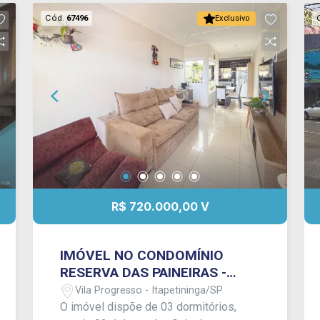
Cód.
67496
Exclusivo
R$ 720.000,00 V
IMÓVEL NO CONDOMÍNIO
RESERVA DAS PAINEIRAS -
EXCLUSIVIDADE FRANCIOSI !
Vila Progresso - Itapetininga/SP
O imóvel dispõe de 03 dormitórios,