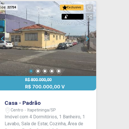
capacidade para 02 veículos.
Cód.
22724
Exclusivo
Acabamento: piso frio, piso de madeira
e azulejo. EXCLUSIVIDADE FRANCIOSI.
Permuta
CONSULTE - NOS!!
R$ 800.000,00
R$ 700.000,00 V
Casa - Padrão
Centro - Itapetininga/SP
Imóvel com 4 Dormitórios, 1 Banheiro, 1
Lavabo, Sala de Estar, Cozinha, Área de