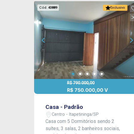
banheiro azulejados. CONSULTE-NOS !
Cód.
43889
Exclusivo
R$ 790.000,00
R$ 750.000,00 V
Casa - Padrão
Centro - Itapetininga/SP
Casa com 5 Dormitórios sendo 2
suítes, 3 salas, 2 banheiros sociais,