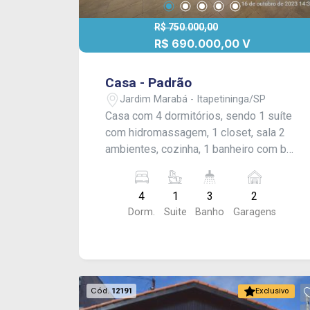
R$ 750.000,00
R$ 690.000,00 V
Casa - Padrão
Jardim Marabá - Itapetininga/SP
Casa com 4 dormitórios, sendo 1 suíte
com hidromassagem, 1 closet, sala 2
ambientes, cozinha, 1 banheiro com box
blindex, área de luz, escritório, 2
despensas, área de serviço fechada,
4
1
3
2
quintal grande sendo parte gramado,
Dorm.
Suite
Banho
Garagens
área de lazer com churrasqueira,
garagem coberta para 2 carros e
entrada para mais 2 carros.
Acabamento: laje, piso frio e azulejo.
Cód.
12191
Exclusivo