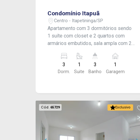
Condomínio Itapuã
Centro - Itapetininga/SP
Apartamento com 3 dormitórios sendo
1 suíte com closet e 2 quartos com
armários embutidos, sala ampla com 2
ambientes, banheiro social, área de
serviço, corredor com armário
3
1
3
1
embutido, cozinha espaçosa, área de
Dorm.
Suite
Banho
Garagem
serviço, dependência para empregada
com 1 dormitório, vaga demarcada para
1 carro. Acabamento: laje, assoalho e
piso cerâmico. O condomínio oferece:
portaria 24 horas, jardim com área de
Cód.
65729
Exclusivo
descanso e salão de festas, parquinho
e área gourmet com churrasqueira.
Localização excelente no centro da
cidade, próximo da rede bancária,