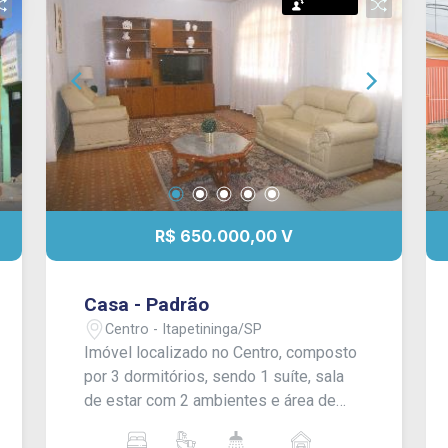
Permuta
R$ 650.000,00 V
Casa - Padrão
Centro - Itapetininga/SP
Imóvel localizado no Centro, composto
por 3 dormitórios, sendo 1 suíte, sala
de estar com 2 ambientes e área de
luz, sala de jantar, cozinha, 1 banheiro