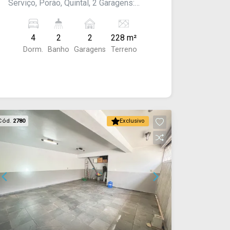
Serviço, Porão, Quintal, 2 Garagens:
coberta. Acabamento: laje e piso frio.
4
2
2
228 m²
Dorm.
Banho
Garagens
Terreno
Cód.
2780
Exclusivo