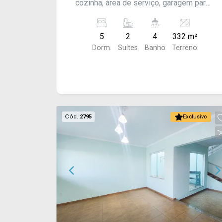
cozinha, área de serviço, garagem para
2 carros com portão eletrônico.
Acabamento: laje e piso frio.
5
2
4
332 m²
Dorm.
Suítes
Banho
Terreno
Cód.
2795
Exclusivo