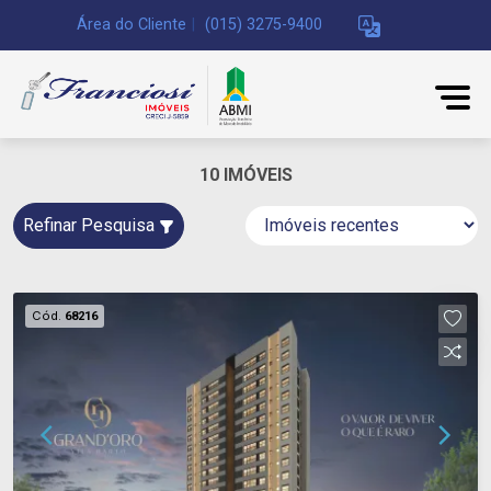
Área do Cliente
|
(015) 3275-9400
10 IMÓVEIS
Refinar Pesquisa
Cód.
68216