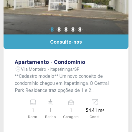
Consulte-nos
Apartamento - Condomínio
Vila Monteiro - Itapetininga/SP
**Cadastro modelo** Um novo conceito de
condomínio chegou em Itapetininga. O Central
Park Residence traz opções de 1 e 2
dormitórios, com ou sem suíte e diversos tipos
de apartamentos. Plantas de 35,70 m² e 54,41
1
1
1
54.41 m²
m². Além disso o empreendimento oferece
Dorm.
Banho
Garagem
Const.
academia, espaço gourmet, 02 elevadores por
torre, espaço mulher, lavanderia Auto Service,