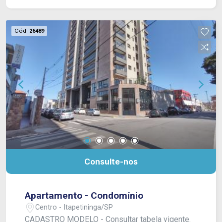
piscina (Adulto e Infantil) e mini quadra de
basquete. * As fotos são do apartamento
modelo. Entre em contato com um de nossos
Cód.
26489
corretores para obter informações sobre os
valores e as condições!
Consulte-nos
Apartamento - Condomínio
Centro - Itapetininga/SP
CADASTRO MODELO - Consultar tabela vigente.