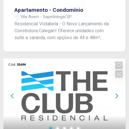
Apartamento - Condomínio
Vila Asem - Itapetininga/SP
Residencial Vistabela - O Novo Lançamento da
Construtora Calegari! Oferece unidades com
suíte e varanda, com opções de 44 e 48m²,
perfeitas para você e sua família. Desfrute de
uma área de lazer completa, incluindo um rooftop
deslumbrante com mirante e academia. E o
melhor: pagamento facilitado e entrada
Cód.
55694
diretamente com a construtora! Agende sua visita
e venha conhecer o apartamento decorado,
localizado em nossa imobiliária. Venha viver com
qualidade e estilo no seu novo lar!