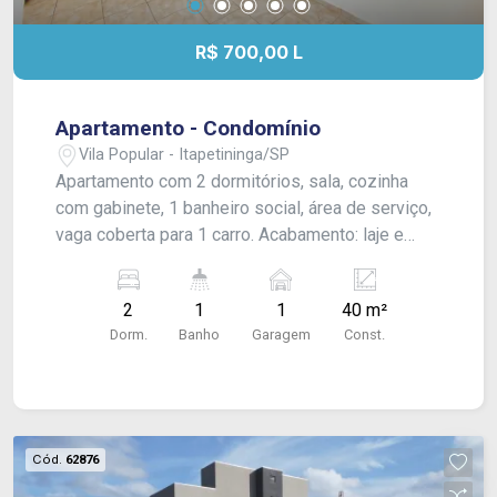
localizado na nossa Central de Decorados.
R$ 700,00 L
Apartamento - Condomínio
Vila Popular - Itapetininga/SP
Apartamento com 2 dormitórios, sala, cozinha
com gabinete, 1 banheiro social, área de serviço,
vaga coberta para 1 carro. Acabamento: laje e
piso frio.
2
1
1
40 m²
Dorm.
Banho
Garagem
Const.
Cód.
62876