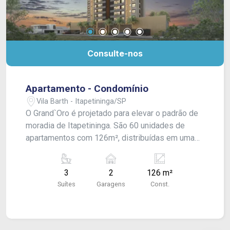
Consulte-nos
Apartamento - Condomínio
Vila Barth - Itapetininga/SP
O Grand`Oro é projetado para elevar o padrão de
moradia de Itapetininga. São 60 unidades de
apartamentos com 126m², distribuídas em uma
torre única e exclusiva de 19 pavimentos, com
120 vagas de garagem. Cada unidade apresenta
3
2
126 m²
tipologia pensada para amplitude e integração,
Suítes
Garagens
Const.
com sala de estar e jantar em layout inteligente,
cozinha conectada à área de serviço, despensa,
lavabo e 3 suítes ? sendo a suíte master com
closet. O empreendimento conta ainda com