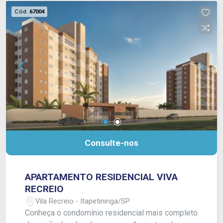
3.000m² dedicados ao lazer e bem-estar, com
Cód.
67004
mais de 20 opções que unem conforto,
entretenimento, esporte e integração, com
destaque para a Pool House, um verdadeiro
clube privativo dentro de casa. A fusão entre
funcionalidade e acabamento sofisticado cria um
ambiente que acolhe, impressiona e inspira em
cada detalhe. Entre em contato com nossos
corretores e conheça mais sobre o seu novo
padrão de morar.
Consulte-nos
APARTAMENTO RESIDENCIAL VIVA
RECREIO
Vila Recreio - Itapetininga/SP
Conheça o condomínio residencial mais completo