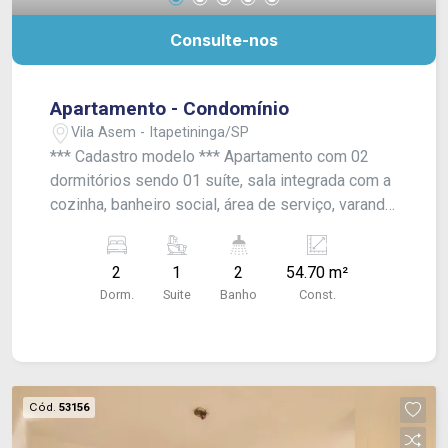
Consulte-nos
Apartamento - Condomínio
Vila Asem - Itapetininga/SP
*** Cadastro modelo *** Apartamento com 02
dormitórios sendo 01 suíte, sala integrada com a
cozinha, banheiro social, área de serviço, varanda
gourmet com churrasqueira a carvão, vaga para
01 veículo. The Club Residencial.
2
1
2
54.70 m²
Dorm.
Suite
Banho
Const.
Cód.
53156