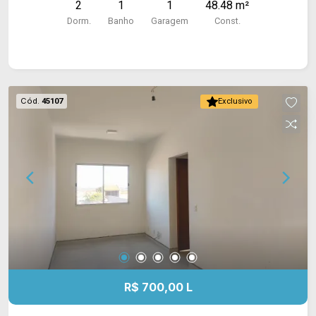
2
1
1
48.48 m²
Dorm.
Banho
Garagem
Const.
Cód.
45107
Exclusivo
R$ 700,00 L