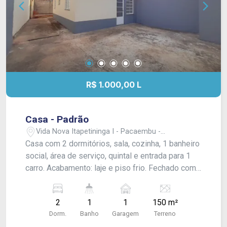
R$ 1.000,00 L
Casa - Padrão
Vida Nova Itapetininga I - Pacaembu -
Itapetininga/SP
Casa com 2 dormitórios, sala, cozinha, 1 banheiro
social, área de serviço, quintal e entrada para 1
carro. Acabamento: laje e piso frio. Fechado com
muro e portão.
2
1
1
150 m²
Dorm.
Banho
Garagem
Terreno