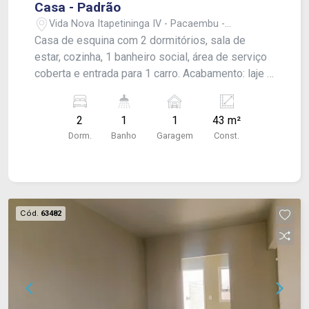
Casa - Padrão
Vida Nova Itapetininga IV - Pacaembu -
Itapetininga/SP
Casa de esquina com 2 dormitórios, sala de
estar, cozinha, 1 banheiro social, área de serviço
coberta e entrada para 1 carro. Acabamento: laje e
piso frio.
2
1
1
43 m²
Dorm.
Banho
Garagem
Const.
Cód.
63482