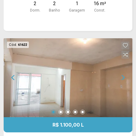
2
2
1
16 m²
Dorm.
Banho
Garagem
Const.
Cód.
61622
R$ 1.100,00 L