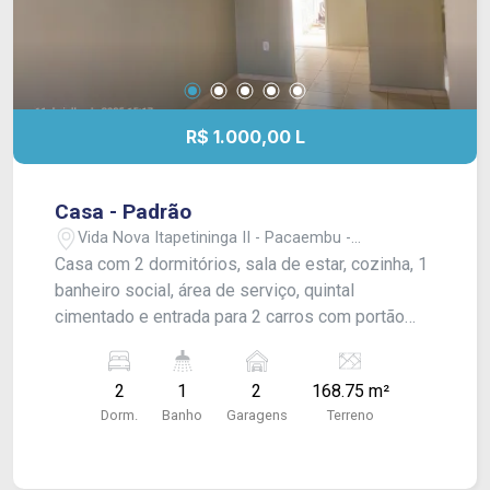
R$ 1.000,00 L
Casa - Padrão
Vida Nova Itapetininga II - Pacaembu -
Itapetininga/SP
Casa com 2 dormitórios, sala de estar, cozinha, 1
banheiro social, área de serviço, quintal
cimentado e entrada para 2 carros com portão
basculante. Com muro. Acabamento: laje e piso
frio.
2
1
2
168.75 m²
Dorm.
Banho
Garagens
Terreno