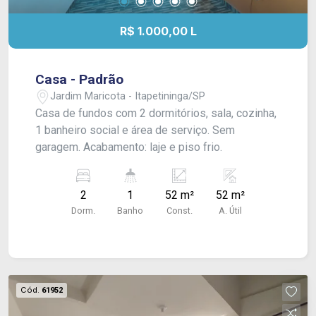
R$ 1.000,00 L
Casa - Padrão
Jardim Maricota - Itapetininga/SP
Casa de fundos com 2 dormitórios, sala, cozinha,
1 banheiro social e área de serviço. Sem
garagem. Acabamento: laje e piso frio.
2
1
52 m²
52 m²
Dorm.
Banho
Const.
A. Útil
Cód.
61952