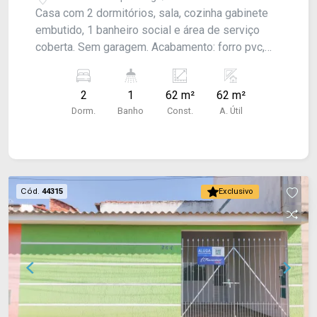
Casa com 2 dormitórios, sala, cozinha gabinete
embutido, 1 banheiro social e área de serviço
coberta. Sem garagem. Acabamento: forro pvc,
laje (cozinha) e piso frio.
2
1
62 m²
62 m²
Dorm.
Banho
Const.
A. Útil
Cód.
44315
Exclusivo