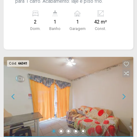
para 1 carro. Acabamento: laje e piso frio.
2
1
1
42 m²
Dorm.
Banho
Garagem
Const.
Cód.
66341