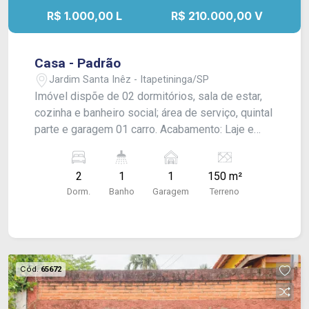
R$ 1.000,00 L
R$ 210.000,00 V
Casa - Padrão
Jardim Santa Inêz - Itapetininga/SP
Imóvel dispõe de 02 dormitórios, sala de estar,
cozinha e banheiro social; área de serviço, quintal
parte e garagem 01 carro. Acabamento: Laje e
piso frio. CONSULTE-NOS !
2
1
1
150 m²
Dorm.
Banho
Garagem
Terreno
Cód.
65672