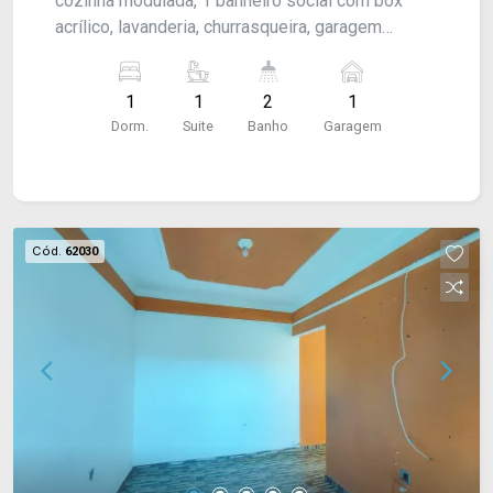
cozinha modulada, 1 banheiro social com box
acrílico, lavanderia, churrasqueira, garagem
coberta para 1 carro. Acabamento: laje, piso frio e
banheiro azulejado até o teto.
1
1
2
1
Dorm.
Suite
Banho
Garagem
Cód.
62030