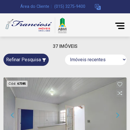
Área do Cliente
|
(015) 3275-9400
37 IMÓVEIS
Refinar Pesquisa
Cód.
67385