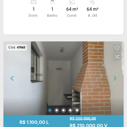
taco. #estudantes
1
1
64 m²
64 m²
Dorm.
Banho
Const.
A. Útil
Cód.
47663
R$ 220.000,00
R$ 1.100,00 L
R$ 210.000,00 V