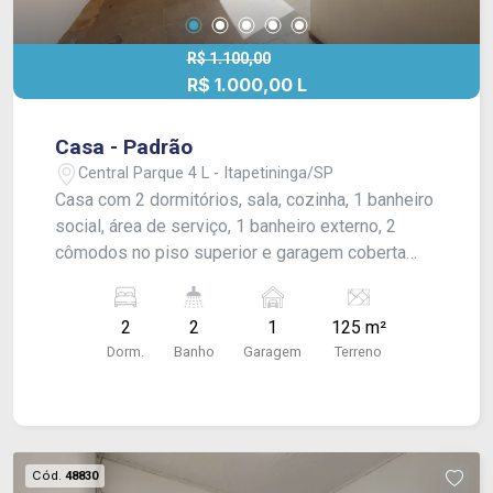
R$ 1.100,00
R$ 1.000,00 L
Casa - Padrão
Central Parque 4 L - Itapetininga/SP
Casa com 2 dormitórios, sala, cozinha, 1 banheiro
social, área de serviço, 1 banheiro externo, 2
cômodos no piso superior e garagem coberta
para 1 carro. Acabamento: forro pvc e piso frio.
#estudantes
2
2
1
125 m²
Dorm.
Banho
Garagem
Terreno
Cód.
48830