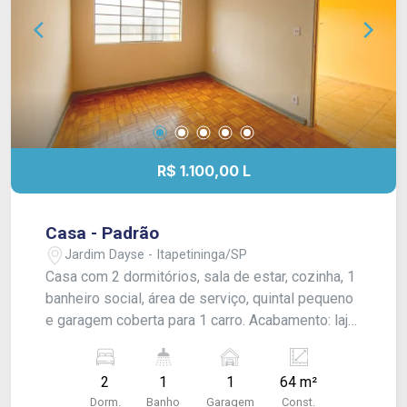
R$ 1.100,00 L
Casa - Padrão
Jardim Dayse - Itapetininga/SP
Casa com 2 dormitórios, sala de estar, cozinha, 1
banheiro social, área de serviço, quintal pequeno
e garagem coberta para 1 carro. Acabamento: laje,
taco (sinteco novo), piso frio, cozinha e banheiro
azulejados até o teto.
2
1
1
64 m²
Dorm.
Banho
Garagem
Const.