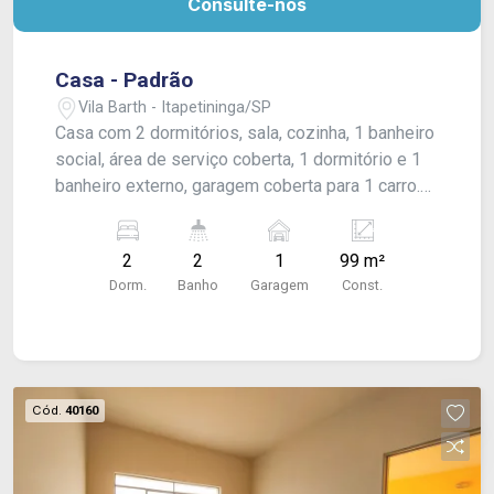
Consulte-nos
Casa - Padrão
Vila Barth - Itapetininga/SP
Casa com 2 dormitórios, sala, cozinha, 1 banheiro
social, área de serviço coberta, 1 dormitório e 1
banheiro externo, garagem coberta para 1 carro.
Acabamento: laje, forro pvc e piso frio.
2
2
1
99 m²
Dorm.
Banho
Garagem
Const.
Cód.
40160