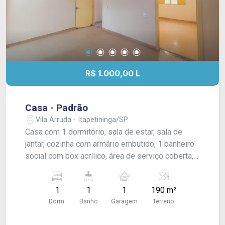
R$ 1.000,00 L
Casa - Padrão
Vila Arruda - Itapetininga/SP
Casa com 1 dormitório, sala de estar, sala de
jantar, cozinha com armário embutido, 1 banheiro
social com box acrílico, área de serviço coberta,
quintal grande e garagem coberta para 1 carro.
Acabamento: forro pvc e piso frio.
1
1
1
190 m²
Dorm.
Banho
Garagem
Terreno