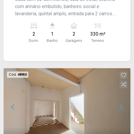
com armário embutido, banheiro social e
lavanderia, quintal amplo, entrada para 2 carros.
Acabamento: forro em PVC, piso frio e
vermelhão.
2
1
2
330 m²
Dorm.
Banho
Garagens
Terreno
Cód.
48950