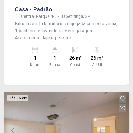
Casa - Padrão
Central Parque 4-L - Itapetininga/SP
Kitnet com 1 dormitório conjugada com a cozinha,
1 banheiro e lavanderia. Sem garagem.
Acabamento: laje e piso frio.
1
1
26 m²
26 m²
Dorm.
Banho
Const.
A. Útil
Cód.
55799