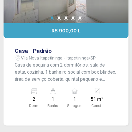
R$ 900,00 L
Casa - Padrão
Vila Nova Itapetininga - Itapetininga/SP
Casa de esquina com 2 dormitórios, sala de
estar, cozinha, 1 banheiro social com box blindex,
área de serviço coberta, quintal pequeno e
garagem coberta para 1 carro. Acabamento: laje,
piso frio e forro em pvc.
2
1
1
51 m²
Dorm.
Banho
Garagem
Const.