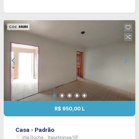
Cód.
44684
R$ 950,00 L
Casa - Padrão
Vila Rocha - Itapetininga/SP