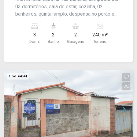
03 dormitórios, sala de estar, cozinha, 02
banheiros, quintal amplo, despensa no porão e
garagem para 02 veículos. O imóvel possui
acabamento em forro de PVC.
3
2
2
240 m²
Dorm.
Banho
Garagens
Terreno
Cód.
64541