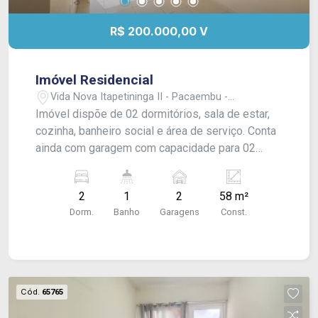
R$ 200.000,00 V
Imóvel Residencial
Vida Nova Itapetininga II - Pacaembu -
Itapetininga/SP
Imóvel dispõe de 02 dormitórios, sala de estar,
cozinha, banheiro social e área de serviço. Conta
ainda com garagem com capacidade para 02
veículos. Acabamento: laje e piso frio,
oferecendo praticidade e fácil manutenção.
2
1
2
58 m²
Dorm.
Banho
Garagens
Const.
Cód.
65765