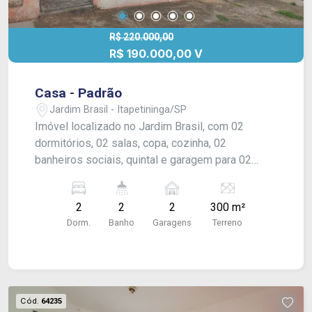
R$ 220.000,00
R$ 190.000,00 V
Casa - Padrão
Jardim Brasil - Itapetininga/SP
Imóvel localizado no Jardim Brasil, com 02
dormitórios, 02 salas, copa, cozinha, 02
banheiros sociais, quintal e garagem para 02
veículos. Acabamento em piso frio e forro.
2
2
2
300 m²
Dorm.
Banho
Garagens
Terreno
Cód.
64235