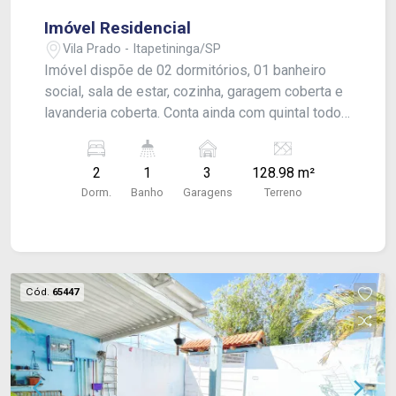
Imóvel Residencial
Vila Prado - Itapetininga/SP
Imóvel dispõe de 02 dormitórios, 01 banheiro
social, sala de estar, cozinha, garagem coberta e
lavanderia coberta. Conta ainda com quintal todo
com piso. Apresenta acabamento em laje e piso
frio, oferecendo praticidade e funcionalidade para
2
1
3
128.98 m²
o dia a dia.
Dorm.
Banho
Garagens
Terreno
Cód.
65447