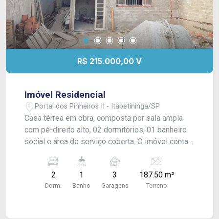
R$ 215.000,00 V
Imóvel Residencial
Portal dos Pinheiros II - Itapetininga/SP
Casa térrea em obra, composta por sala ampla
com pé-direito alto, 02 dormitórios, 01 banheiro
social e área de serviço coberta. O imóvel conta
com vaga para até 03 veículos, além de espaço
externo que possibilita a implantação de varanda
2
1
3
187.50 m²
gourmet ou jardim. Já possui pia de cozinha,
Dorm.
Banho
Garagens
Terreno
louças sanitárias dos banheiros e tanque
instalados, com pisos frios já adquiridos para a
cozinha. Excelente oportunidade para