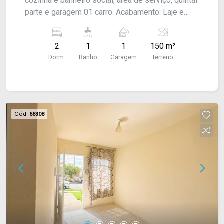
cozinha e banheiro social; área de serviço, quintal
parte e garagem 01 carro. Acabamento: Laje e
piso frio. CONSULTE-NOS !
2
1
1
150 m²
Dorm.
Banho
Garagem
Terreno
Cód.
66308