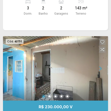
garagem coberta para 02 carros ! Acabamento:
3
2
2
143 m²
Laje, forro pvc, azulejo e piso frio.
Dorm.
Banho
Garagens
Terreno
Cód.
63731
R$ 230.000,00 V