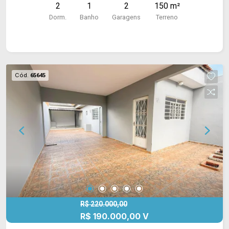
2
1
2
150 m²
Dorm.
Banho
Garagens
Terreno
Cód.
65645
R$ 220.000,00
R$ 190.000,00 V