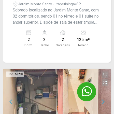
Jardim Monte Santo - Itapetininga/SP
Sobrado localizado no Jardim Monte Santo, com
02 dormitórios, sendo 01 no térreo e 01 suíte no
andar superior. Dispõe de sala de estar ampla,
cozinha, banheiro social, quintal com edícula e
área de serviço coberta. Oferece garagem para
2
2
2
125 m²
02 veículos. Acabamento em laje e piso frio.
Dorm.
Banho
Garagens
Terreno
Cód.
59783