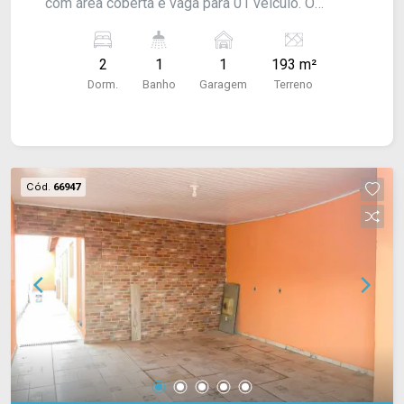
com área coberta e vaga para 01 veículo. O
imóvel oferece praticidade e conforto para o dia
a dia.
2
1
1
193 m²
Dorm.
Banho
Garagem
Terreno
Cód.
66947