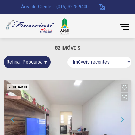
Área do Cliente
|
(015) 3275-9400
82 IMÓVEIS
Refinar Pesquisa
Cód.
67514