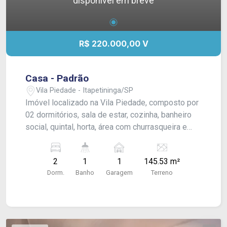
disponível em breve
R$ 220.000,00 V
Casa - Padrão
Vila Piedade - Itapetininga/SP
Imóvel localizado na Vila Piedade, composto por
02 dormitórios, sala de estar, cozinha, banheiro
social, quintal, horta, área com churrasqueira e
garagem para 01 veículo.
2
1
1
145.53 m²
Dorm.
Banho
Garagem
Terreno