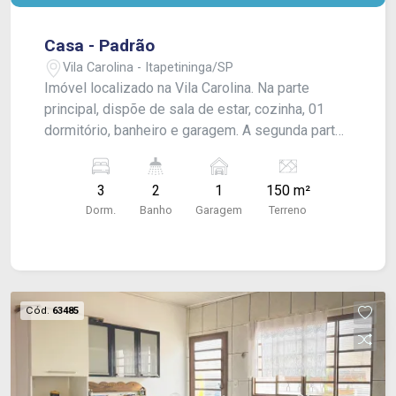
Casa - Padrão
Vila Carolina - Itapetininga/SP
Imóvel localizado na Vila Carolina. Na parte
principal, dispõe de sala de estar, cozinha, 01
dormitório, banheiro e garagem. A segunda parte
conta com 01 dormitório e cozinha. Na área
externa, possui lavanderia, banheiro social e 01
3
2
1
150 m²
dormitório adicional. Acabamento em telha
Dorm.
Banho
Garagem
Terreno
Eternit, piso frio e laje.
Cód.
63485