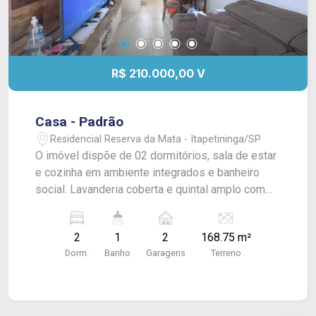
R$ 210.000,00 V
Casa - Padrão
Residencial Reserva da Mata - Itapetininga/SP
O imóvel dispõe de 02 dormitórios, sala de estar
e cozinha em ambiente integrados e banheiro
social. Lavanderia coberta e quintal amplo com
vaga de garagem para 02 carros ! Acabamento:
Laje, piso frio e azulejos. - Aceita financiamento,
2
1
2
168.75 m²
CONSULTE-NOS !
Dorm.
Banho
Garagens
Terreno