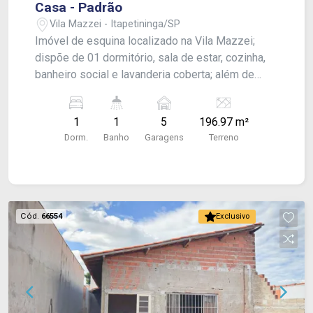
Casa - Padrão
Vila Mazzei - Itapetininga/SP
Imóvel de esquina localizado na Vila Mazzei;
dispõe de 01 dormitório, sala de estar, cozinha,
banheiro social e lavanderia coberta; além de
vagas de garagem para muitos carros. -
CONSULTE-NOS !
1
1
5
196.97 m²
Dorm.
Banho
Garagens
Terreno
Cód.
66554
Exclusivo