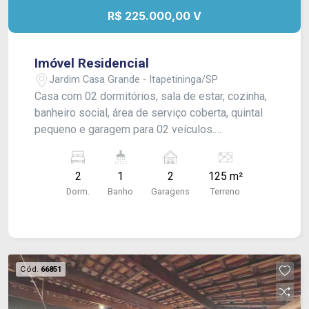
R$ 225.000,00 V
Imóvel Residencial
Jardim Casa Grande - Itapetininga/SP
Casa com 02 dormitórios, sala de estar, cozinha,
banheiro social, área de serviço coberta, quintal
pequeno e garagem para 02 veículos.
Acabamento: laje e piso cerâmico.
2
1
2
125 m²
Dorm.
Banho
Garagens
Terreno
Cód.
66851