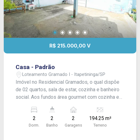
R$ 215.000,00 V
Casa - Padrão
Loteamento Gramado I - Itapetininga/SP
Imóvel no Residencial Gramados, o qual dispõe
de 02 quartos, sala de estar, cozinha e banheiro
social. Aos fundos área gourmet com cozinha e
quintal com cômodo/despensa externa e
banheiro (sem acabamento). Garagem para 02
2
2
2
194.25 m²
carros !
Dorm.
Banho
Garagens
Terreno