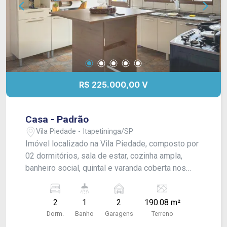
R$ 225.000,00 V
Casa - Padrão
Vila Piedade - Itapetininga/SP
Imóvel localizado na Vila Piedade, composto por
02 dormitórios, sala de estar, cozinha ampla,
banheiro social, quintal e varanda coberta nos
fundos. Conta com 01 vaga de garagem coberta e
01 vaga descoberta. O imóvel possui
2
1
2
190.08 m²
acabamento em piso frio em todos os ambientes
Dorm.
Banho
Garagens
Terreno
e forro.