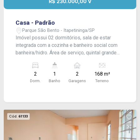
R$ 230.000,00 V
Casa - Padrão
Parque São Bento - Itapetininga/SP
Imóvel possui 02 dormitórios, sala de estar
integrada com a cozinha e banheiro social com
banheira/hidro. Área de serviço, quintal grande
cimentado e entrada descoberta 02 carros com
portão eletrônico. Acabamento: Laje, piso
2
1
2
168 m²
porcelanato e azulejo. CONSULTE-NOS !
Dorm.
Banho
Garagens
Terreno
Cód.
61133