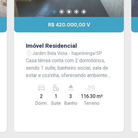
R$ 420.000,00 V
Imóvel Residencial
Jardim Bela Vista - Itapetininga/SP
Casa térrea conta com 2 dormitórios,
sendo 1 suíte, banheiro social, sala de
estar e cozinha, oferecendo ambientes
funcionais e bem distribuídos. Na área
externa, dispõe de cozinha de apoio,
2
1
3
116.30 m²
banheiro, lavanderia e um barracão,
Dorm.
Suite
Banho
Terreno
proporcionando ainda mais
versatilidade ao espaço. Nos fundos,
conta com área com churrasqueira,
perfeita para reunir familiares e amigos
em momentos especiais. Uma