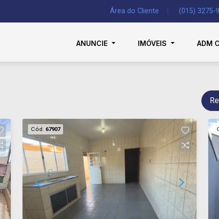
Área do Cliente
|
(015) 3275-
ANUNCIE
IMÓVEIS
ADM 
Re
Cód.
67907