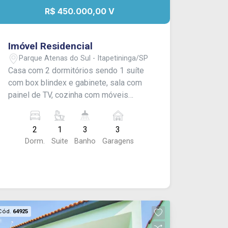
R$ 450.000,00 V
Imóvel Residencial
Parque Atenas do Sul - Itapetininga/SP
Casa com 2 dormitórios sendo 1 suíte
com box blindex e gabinete, sala com
painel de TV, cozinha com móveis
planejados e cooktop, 1 banheiro social
com box blindex e gabinete, área
2
1
3
3
gourmet com churrasqueira, 1 cômodo
Dorm.
Suite
Banho
Garagens
e 1 banheiro externo, garagem coberta
para 2 carros e entrada para mais 1.
Acabamento: laje, piso frio e gesso.
Cód.
64925