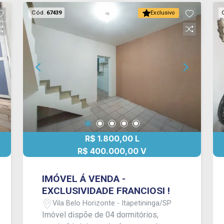
excelente oportunidade para quem
Cód.
67439
Exclusivo
deseja um imóvel com ótimo
aproveitamento dos ambientes e
espaço para lazer.
R$ 1.800,00 L
R$ 400.000,00 V
IMÓVEL Á VENDA -
EXCLUSIVIDADE FRANCIOSI !
Vila Belo Horizonte - Itapetininga/SP
Imóvel dispõe de 04 dormitórios,