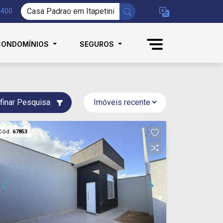
9400
CONDOMÍNIOS
SEGUROS
finar Pesquisa
Cód.
67853