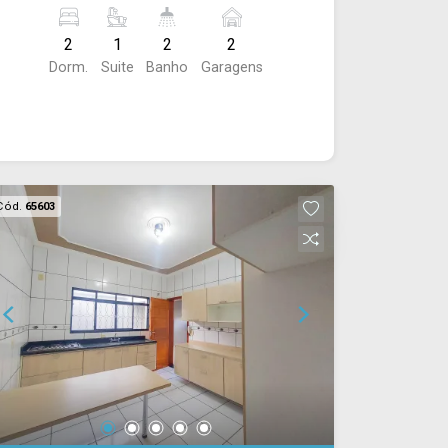
social, garagem para 02 carros com
portão eletrônico. Acabamento: laje e
2
1
2
2
piso em porcelanato.
Dorm.
Suite
Banho
Garagens
Cód.
65603