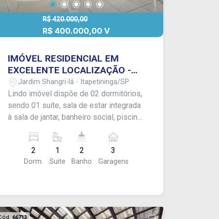
R$ 420.000,00
R$ 400.000,00 V
IMÓVEL RESIDENCIAL EM
EXCELENTE LOCALIZAÇÃO -
EXCLUSIVIDADE FRANCIOSI!!
Jardim Shangri-lá - Itapetininga/SP
Lindo imóvel dispõe de 02 dormitórios,
sendo 01 suíte, sala de estar integrada
à sala de jantar, banheiro social, piscina
com cascata, lavanderia coberta e
garagem para 01 veículo coberto, além
2
1
2
3
de 02 vagas descobertas. Localizado
Dorm.
Suite
Banho
Garagens
em excelente bairro, oferecendo
conforto e praticidade para o dia a dia.
Acabamento: laje e piso frio.
EXCLUSIVIDADE FRANCIOSI -
CONSULTE-NOS!
Cód.
66713