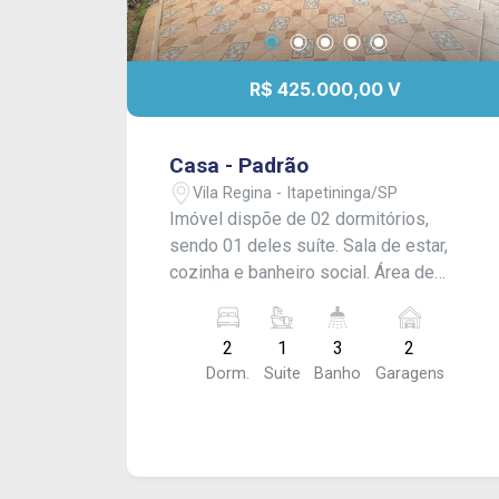
R$ 425.000,00 V
Casa - Padrão
Vila Regina - Itapetininga/SP
Imóvel dispõe de 02 dormitórios,
sendo 01 deles suíte. Sala de estar,
cozinha e banheiro social. Área de
serviço coberta, quintal amplo e
garagem para 02 carros. Acabamento:
2
1
3
2
Laje e piso frio. - Aceita financiamento.
Dorm.
Suite
Banho
Garagens
CONSULTE-NOS !