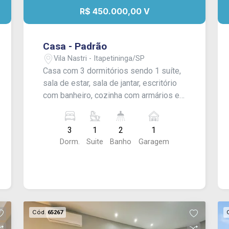
R$ 450.000,00 V
Casa - Padrão
Vila Nastri - Itapetininga/SP
Casa com 3 dormitórios sendo 1 suíte,
sala de estar, sala de jantar, escritório
com banheiro, cozinha com armários e
lavanderia. Conta com 1 vaga de
garagem e com portão eletrônico.
3
1
2
1
Acabamento: laje e piso cerâmico.
Dorm.
Suite
Banho
Garagem
Cód.
65267