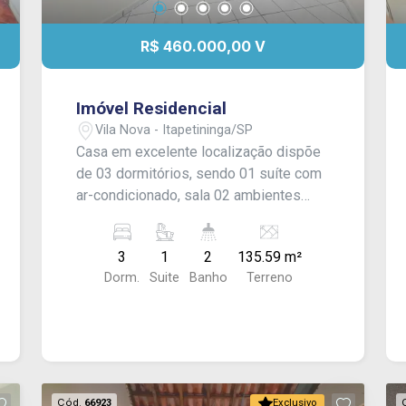
R$ 460.000,00 V
Imóvel Residencial
Vila Nova - Itapetininga/SP
Casa em excelente localização dispõe
de 03 dormitórios, sendo 01 suíte com
ar-condicionado, sala 02 ambientes
conjugada, banheiro social com box
blindex, lavanderia fechada e quintal
3
1
2
135.59 m²
pequeno. Conta com armários
Dorm.
Suite
Banho
Terreno
planejados em 02 dormitórios e na
cozinha. Acabamento: laje, piso frio e
azulejo.
Cód.
66923
Exclusivo