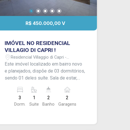
R$ 450.000,00 V
IMÓVEL NO RESIDENCIAL
VILLAGIO DI CAPRI !
Residencial Villaggio di Capri -
Itapetininga/SP
Este imóvel localizado em bairro novo
e planejados, dispõe de 03 dormitórios,
sendo 01 deles suíte. Sala de estar,
cozinha com armários planejados e
banheiro social, além de garagem para
3
1
2
2
02 carros. - Imóvel finalizando
Dorm.
Suite
Banho
Garagens
construção, será entregue em breve e
aceitará financiamento. CONSULTE-NOS
!