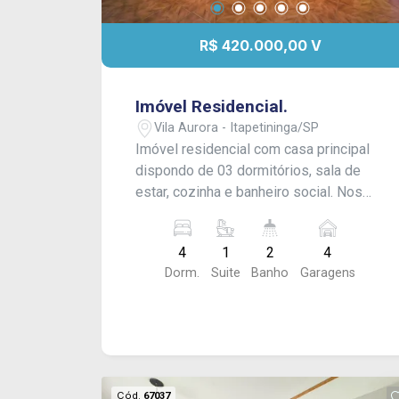
R$ 420.000,00 V
Imóvel Residencial.
Vila Aurora - Itapetininga/SP
Imóvel residencial com casa principal
dispondo de 03 dormitórios, sala de
estar, cozinha e banheiro social. Nos
fundos, conta com edícula contendo 01
suíte e cozinha. Possui quintal amplo e
4
1
2
4
garagem para 04 veículos. Acabamento:
Dorm.
Suite
Banho
Garagens
piso frio e forro em PVC.
Cód.
67037