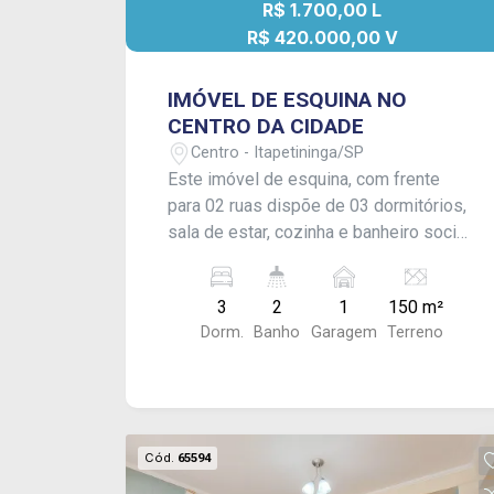
R$ 1.700,00 L
R$ 420.000,00 V
IMÓVEL DE ESQUINA NO
CENTRO DA CIDADE
Centro - Itapetininga/SP
Este imóvel de esquina, com frente
para 02 ruas dispõe de 03 dormitórios,
sala de estar, cozinha e banheiro social;
área de serviço coberta com cômodo e
banheiro externos, quintal e garagem
3
2
1
150 m²
para 01 carro com portão eletrônico.
Dorm.
Banho
Garagem
Terreno
Acabamento: Laje e piso frio.
CONSULTE-NOS !
Cód.
65594