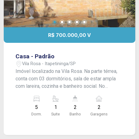
R$ 700.000,00 V
Casa - Padrão
Vila Rosa - Itapetininga/SP
Imóvel localizado na Vila Rosa. Na parte térrea,
conta com 03 dormitórios, sala de estar ampla
com lareira, cozinha e banheiro social. No
subsolo, dispõe de 02 dormitórios, cozinha,
banheiro social, piscina e vaga para 02 veículos.
5
1
2
2
O imóvel possui acabamento em laje.
Dorm.
Suite
Banho
Garagens