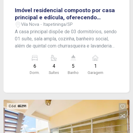
Imóvel residencial composto por casa
principal e edícula, oferecendo
conforto e funcionalidade.
Vila Nova - Itapetininga/SP
A casa principal dispõe de 03 dormitórios, sendo
01 suíte, sala ampla, cozinha, banheiro social,
além de quintal com churrasqueira e lavanderia
coberta. Na área externa, o imóvel conta com 03
suítes independentes, ideais para hóspedes, ou
6
4
5
1
uso multifamiliar. O imóvel possui acabamento
Dorm.
Suítes
Banho
Garagem
em laje, com piso frio, carpete e piso de madeira,
além de garagem coberta para 01 veículo.
Cód.
65291