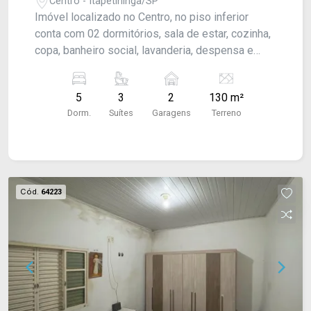
Centro - Itapetininga/SP
Imóvel localizado no Centro, no piso inferior
conta com 02 dormitórios, sala de estar, cozinha,
copa, banheiro social, lavanderia, despensa e
garagem para 02 veículos. No piso superior conta
com 03 dormitórios, sendo 03 suítes.
5
3
2
130 m²
Dorm.
Suítes
Garagens
Terreno
Cód.
64223