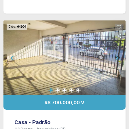
de alvenaria, 01 banheiro social com box de
acrílico, cozinha azulejada até o teto, cozinha
externa e área de lazer com churrasqueira.
Acabamento: laje com molduras em gesso, piso
Cód.
64604
frio e piso laminado. Segunda casa, possui 03
dormitórios, sendo 01 suíte com box de acrílico,
sala, copa, cozinha com armário de alvenaria
embutido com portas em acrílico, área de serviço
coberta, 01 banheiro social com box de acrílico e
área de lazer com churrasqueira e pia. Oferece
garagem para 01 veículo. Acabamento: laje com
molduras em gesso, piso de ardósia e piso
cerâmico.
R$ 700.000,00 V
Casa - Padrão