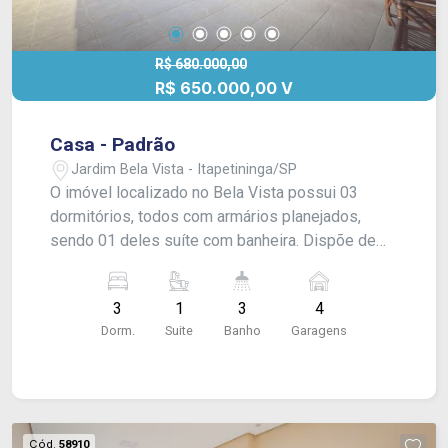
R$ 680.000,00
R$ 650.000,00 V
Casa - Padrão
Jardim Bela Vista - Itapetininga/SP
O imóvel localizado no Bela Vista possui 03
dormitórios, todos com armários planejados,
sendo 01 deles suíte com banheira. Dispõe de
sala de estar ampla, sala de jantar, cozinha,
banheiro social, e um quintal grande com
3
1
3
4
lavanderia coberta e fechada. A área gourmet
Dorm.
Suite
Banho
Garagens
conta com churrasqueira, e o quintal é amplo, com
gramado e parte coberta com telhado. O
acabamento inclui piso laminado, piso frio, laje,
tijolinho e pintura projetada. A garagem é coberta
para 04 veículos, com entrada para mais veículos.
Cód.
58910