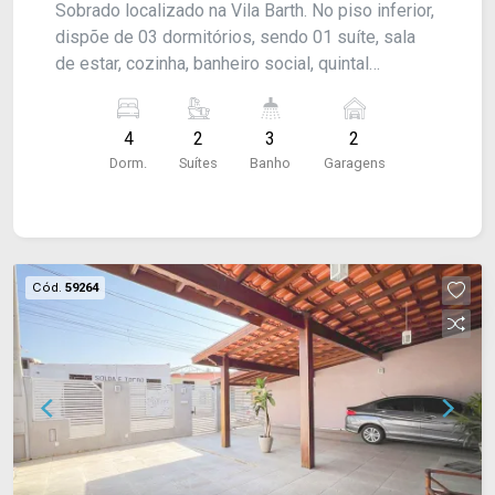
Sobrado localizado na Vila Barth. No piso inferior,
dispõe de 03 dormitórios, sendo 01 suíte, sala
de estar, cozinha, banheiro social, quintal
pequeno e lavanderia. No piso superior, conta
com uma sala com sacada e 01 dormitório, sendo
4
2
3
2
uma suíte com closet.
Dorm.
Suítes
Banho
Garagens
Cód.
59264