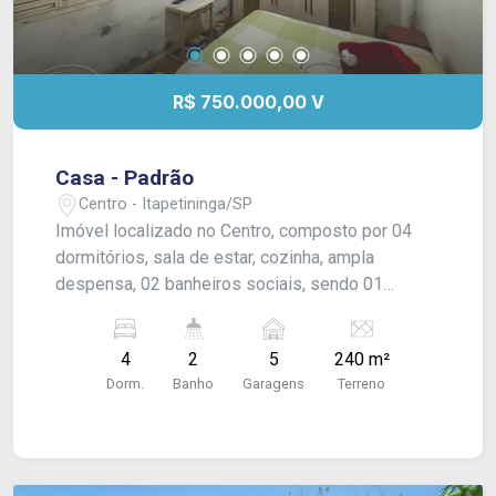
R$ 750.000,00 V
Casa - Padrão
Centro - Itapetininga/SP
Imóvel localizado no Centro, composto por 04
dormitórios, sala de estar, cozinha, ampla
despensa, 02 banheiros sociais, sendo 01
interno e 01 externo, além de espaçosa área de
serviço nos fundos. O quintal dispõe de
4
2
5
240 m²
capacidade para até 08 veículos, contando com
Dorm.
Banho
Garagens
Terreno
cobertura para 01 carro.