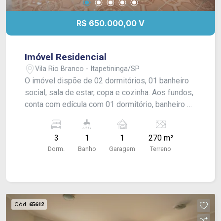
R$ 650.000,00 V
Imóvel Residencial
Vila Rio Branco - Itapetininga/SP
O imóvel dispõe de 02 dormitórios, 01 banheiro
social, sala de estar, copa e cozinha. Aos fundos,
conta com edícula com 01 dormitório, banheiro e
área de serviço. Possui quintal amplo e garagem
coberta para 01 veículo. Acabamento: Piso frio,
3
1
1
270 m²
laje, forro em PVC e azulejo.
Dorm.
Banho
Garagem
Terreno
Cód.
65612