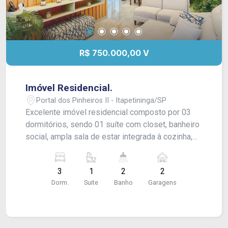
R$ 750.000,00 V
Imóvel Residencial.
Portal dos Pinheiros II - Itapetininga/SP
Excelente imóvel residencial composto por 03
dormitórios, sendo 01 suíte com closet, banheiro
social, ampla sala de estar integrada à cozinha,
proporcionando um ambiente moderno e
funcional. Conta ainda com área gourmet, ideal
3
1
2
2
para receber familiares e amigos, além de
Dorm.
Suite
Banho
Garagens
garagem para 02 veículos. Acabamento: laje, piso
em porcelanato, rebaixamento de teto com
gesso, esquadrias pretas, armários planejados e
portão automático.