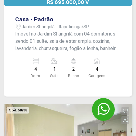
R$ 695.000,00 V
Casa - Padrão
Jardim Shangrilá - Itapetininga/SP
Imóvel no Jardim Shangrilá com 04 dormitórios
sendo 01 suíte, sala de estar ampla, cozinha,
lavanderia, churrasqueira, fogão a lenha, banheiro
social e garagem para 04 veículos. O imovel
oferece ar condicionado e portão eletrônico e o
4
1
2
4
acabamento inclui piso frio e taco.
Dorm.
Suite
Banho
Garagens
Cód.
58238