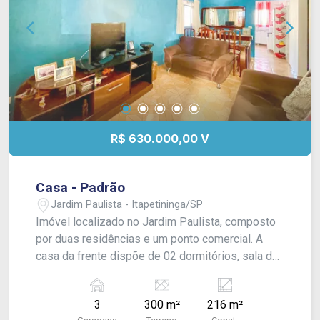
R$ 630.000,00 V
Casa - Padrão
Jardim Paulista - Itapetininga/SP
Imóvel localizado no Jardim Paulista, composto
por duas residências e um ponto comercial. A
casa da frente dispõe de 02 dormitórios, sala de
estar, cozinha, banheiro social, quintal, terraço e
garagem com portão automático, com capacidade
3
300 m²
216 m²
para 02 veículos. A casa dos fundos conta com