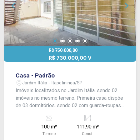
R$ 750.000,00
R$ 730.000,00 V
Casa - Padrão
Jardim Itália - Itapetininga/SP
Imóveis localizados no Jardim Itália, sendo 02
imóveis no mesmo terreno. Primeira casa dispõe
de 03 dormitórios, sendo 02 com guarda-roupas
de madeira embutidos e 01 suíte com prateleiras
de alvenaria, closet com guarda-roupa embutido,
100 m²
111.90 m²
box de acrílico e banheira desativada. Conta ainda
Terreno
Const.
com sala equipada com armário, balcão e bancos