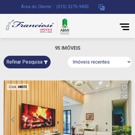
Área do Cliente
|
(015) 3275-9400
95 IMÓVEIS
Refinar Pesquisa
Cód.
68072