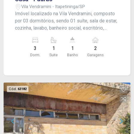
Vila Vendramini - Itapetininga/SP
Imóvel localizado na Vila Vendramini, composto
por 03 dormitórios, sendo 01 suíte, sala de estar,
cozinha, lavabo, banheiro social, escritório,
edícula com churrasqueira, quarto e banheiro,
além de garagem para 02 veículos.
3
1
1
2
Dorm.
Suite
Banho
Garagens
Cód.
63182