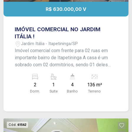
R$ 630.000,00 V
IMÓVEL COMERCIAL NO JARDIM
ITÁLIA !
Jardim Itália - Itapetininga/SP
Imóvel comercial com frente para 02 ruas em
importante bairro de Itapetininga A casa é um
sobrado com 02 dormitórios, sendo 01 deles
suíte. Sala de estar, cozinha e banheiro social;
área de serviço e espaço com churrasqueira. O
2
1
4
136 m²
ponto comercial dispõe de recepção, 01 sala e
Dorm.
Suite
Banho
Terreno
02 banheiros. Acabamento: Laje, laminado e piso
frio. CONSULTE-NOS !
Cód.
61562