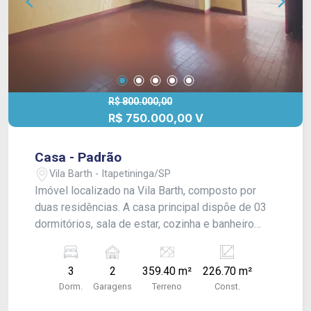
R$ 800.000,00
R$ 750.000,00 V
Casa - Padrão
Vila Barth - Itapetininga/SP
Imóvel localizado na Vila Barth, composto por
duas residências. A casa principal dispõe de 03
dormitórios, sala de estar, cozinha e banheiro
social. O imóvel dos fundos conta com 01
dormitório, cozinha, quintal e garagem com
3
2
359.40 m²
226.70 m²
capacidade para 02 veículos. O acabamento inclui
Dorm.
Garagens
Terreno
Const.
laje, taco e azulejo, proporcionando conforto e
durabilidade.