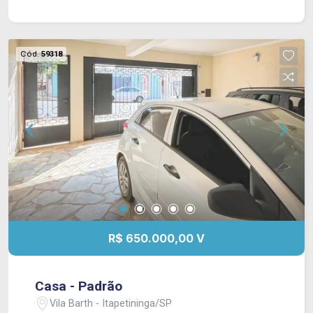
Cód.
59318
R$ 650.000,00 V
Casa - Padrão
Vila Barth - Itapetininga/SP