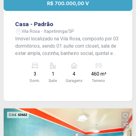
R$ 700.000,00 V
Casa - Padrão
Vila Rosa - Itapetininga/SP
Imóvel localizado na Vila Rosa, composto por 03
dormitórios, sendo 01 suíte com closet, sala de
estar ampla, cozinha, banheiro social, quintal e
garagem com capacidade para 04 veículos. Conta
com acabamento em laje, piso frio e carpete.
3
1
4
460 m²
Dorm.
Suite
Garagens
Terreno
Cód.
63662