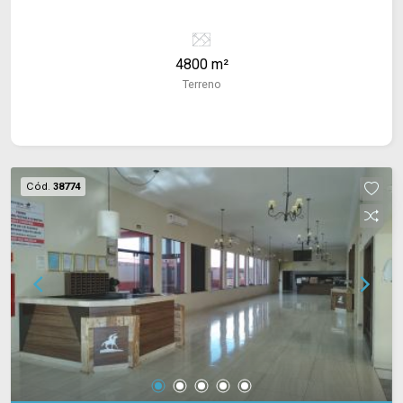
4800 m²
Terreno
Cód.
38774