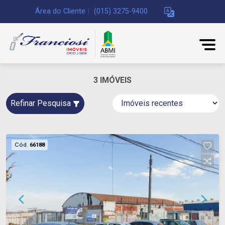
Área do Cliente
|
(015) 3275-9400
3 IMÓVEIS
Refinar Pesquisa
Cód.
66188