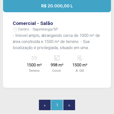
R$ 20.000,00 L
Comercial - Salão
Centro - Itapetininga/SP
- Imóvel amplo, abrangendo cerca de 1000 m² de
área construída e 1500 m² de terreno. - Sua
localização é privilegiada, situado em uma
esquina com vista para a praça da igreja catedral.
Sua posição central o coloca em proximidade aos
1500 m²
998 m²
1500 m²
bancos e principais estabelecimentos
Terreno
Const.
A. Útil
comerciais. - Esse salão comercial possui 2
pavimentos, incluindo cozinha e banheiros. -
Possui estacionamento coberto na lateral, com
espaço para cerca de 10 carros e mais motos. -
Tem ótimo acabamento, apresentando janelas
amplas e portas em blindex, teto de laje e piso
«
1
»
de porcelanato. - O imóvel é equipado com um