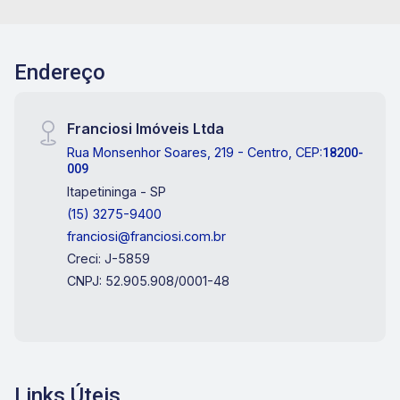
portão automático, 2 câmaras frias e elevador.
Não perca essa opotunidade, entre em contato e
agende uma visita!
Endereço
Franciosi Imóveis Ltda
Rua Monsenhor Soares, 219 - Centro, CEP:
18200-
009
Itapetininga - SP
(15) 3275-9400
franciosi@franciosi.com.br
Creci: J-5859
CNPJ: 52.905.908/0001-48
Links Úteis