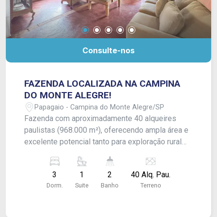
Consulte-nos
FAZENDA LOCALIZADA NA CAMPINA
DO MONTE ALEGRE!
Papagaio - Campina do Monte Alegre/SP
Fazenda com aproximadamente 40 alqueires
paulistas (968.000 m²), oferecendo ampla área e
excelente potencial tanto para exploração rural
quanto para investimento. Conta com casa sede
de estilo contemporâneo, composta por 03
3
1
2
40 Alq. Pau.
dormitórios, sala de estar, cozinha e banheiro
Dorm.
Suite
Banho
Terreno
social, proporcionando conforto e funcionalidade.
A propriedade dispõe ainda de lago, ideal para
lazer e contato direto com a natureza, além de