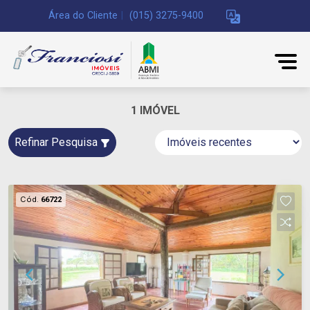
Área do Cliente
|
(015) 3275-9400
1 IMÓVEL
Refinar Pesquisa
Cód.
66722