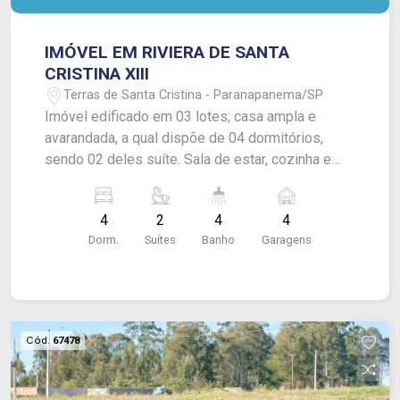
IMÓVEL EM RIVIERA DE SANTA
CRISTINA XIII
Terras de Santa Cristina - Paranapanema/SP
Imóvel edificado em 03 lotes; casa ampla e
avarandada, a qual dispõe de 04 dormitórios,
sendo 02 deles suíte. Sala de estar, cozinha e
banheiro social. Área gourmet, piscina e quintal
gramado com árvores frutíferas. Acabamento:
4
2
4
4
Laje, ardósia, piso frio e azulejos. CONSULTE-
Dorm.
Suítes
Banho
Garagens
NOS !
Cód.
67478