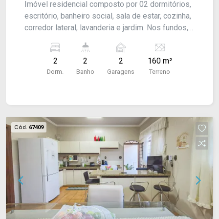
Imóvel residencial composto por 02 dormitórios,
escritório, banheiro social, sala de estar, cozinha,
corredor lateral, lavanderia e jardim. Nos fundos,
dispõe de edícula com churrasqueira, e banheiro
de apoio. Conta ainda com garagem coberta para
2
2
2
160 m²
02 veículos. Acabamento: laje, piso frio, azulejos
Dorm.
Banho
Garagens
Terreno
e ventiladores de teto.
Cód.
67409