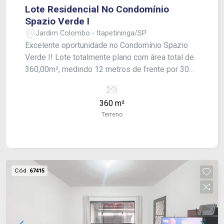
Lote Residencial No Condomínio
Spazio Verde I
Jardim Colombo - Itapetininga/SP
Excelente oportunidade no Condomínio Spazio
Verde I! Lote totalmente plano com área total de
360,00m², medindo 12 metros de frente por 30
metros de profundidade, localizado em
condomínio fechado de alto padrão. Ideal para a
360 m²
construção de um imóvel amplo e confortável, o
Terreno
terreno oferece segurança, tranquilidade e
qualidade de vida em uma das regiões mais
valorizadas da cidade. Uma excelente opção para
quem busca investir ou construir a casa dos
sonhos em um ambiente seguro e bem planejado.
Cód.
67415