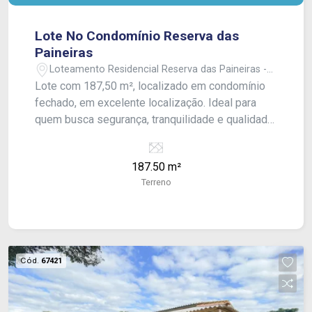
Lote No Condomínio Reserva das
Paineiras
Loteamento Residencial Reserva das Paineiras -
Itapetininga/SP
Lote com 187,50 m², localizado em condomínio
fechado, em excelente localização. Ideal para
quem busca segurança, tranquilidade e qualidade
de vida, com ótima oportunidade para construção
residencial. O condomínio oferece um ambiente
187.50 m²
organizado e valorizado, proporcionando conforto
Terreno
e bem-estar aos moradores.
Cód.
67421