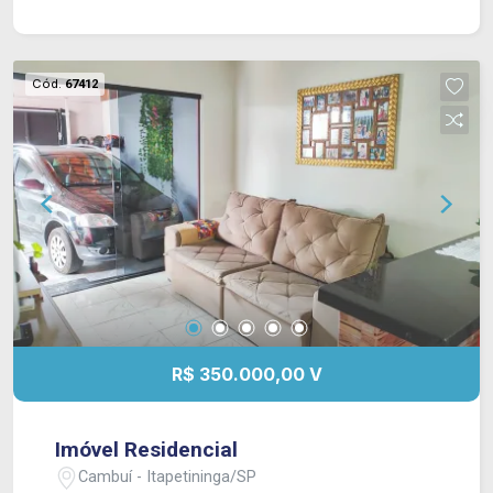
e praticidade.
Cód.
67412
R$ 350.000,00 V
Imóvel Residencial
Cambuí - Itapetininga/SP