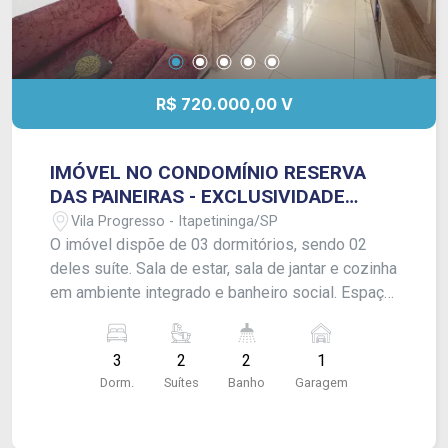
R$ 720.000,00 V
IMÓVEL NO CONDOMÍNIO RESERVA
DAS PAINEIRAS - EXCLUSIVIDADE
FRANCIOSI !
Vila Progresso - Itapetininga/SP
O imóvel dispõe de 03 dormitórios, sendo 02
deles suíte. Sala de estar, sala de jantar e cozinha
em ambiente integrado e banheiro social. Espaço
gourmet, área de serviço e quintal, além de
garagem para 01 carro. Imóvel possui energia
3
2
2
1
solar, área de luz e ar-condicionados.
Dorm.
Suítes
Banho
Garagem
Acabamento: Laje e piso frio. - Aceita
financiamento, CONSULTE-NOS !