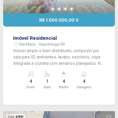
R$ 1.000.000,00 V
Imóvel Residencial
Vila Maria - Itapetininga/SP
Imóvel amplo e bem distribuído, composto por
sala para 02 ambientes, lavabo, escritório, copa
integrada à cozinha com armários planejados. No
piso superior, dispõe de 03 dormitórios, sendo
01 suíte, além de banheiro social. Na área
4
1
4
4
externa, conta com lavanderia fechada, banheiro
Dorm.
Suite
Banho
Garagens
de apoio, espaço gourmet integrado e amplo
quintal. Possui garagem com capacidade para até
04 veículos, além de espaço adicional para mais
02 carros. Acabamento: laje, taco de madeira,
piso frio, azulejos e armários planejados.
Cód.
67391