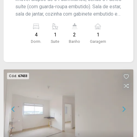
suíte (com guarda-roupa embutido). Sala de estar,
sala de jantar, cozinha com gabinete embutido e
banheiro social com box blindex e com gabinete.
Edícula com churrasqueira, área de serviço
4
1
2
1
coberta e quintal com piscina (não tem
Dorm.
Suite
Banho
Garagem
aquecedor); além de garagem para 01 carro - com
portão eletrônico. Acabamento: Laje, piso frio e
banheiro azulejado até o teto.
Cód.
67433