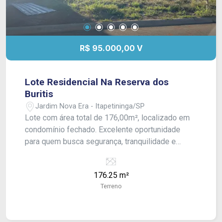
R$ 95.000,00 V
Lote Residencial Na Reserva dos
Buritis
Jardim Nova Era - Itapetininga/SP
Lote com área total de 176,00m², localizado em
condomínio fechado. Excelente oportunidade
para quem busca segurança, tranquilidade e
qualidade de vida, ideal para a construção de uma
residência. O condomínio oferece ambiente
176.25 m²
planejado, controle de acesso e infraestrutura
Terreno
que proporciona conforto e bem-estar aos
moradores.