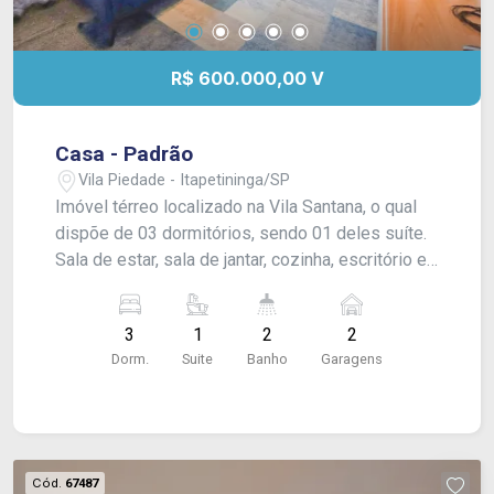
R$ 600.000,00 V
Casa - Padrão
Vila Piedade - Itapetininga/SP
Imóvel térreo localizado na Vila Santana, o qual
dispõe de 03 dormitórios, sendo 01 deles suíte.
Sala de estar, sala de jantar, cozinha, escritório e
banheiro social. Edícula com área gourmet,
lavanderia e quintal, além de garagem para 02
3
1
2
2
carros. Acabamento: Laje, forro pvc e piso frio. -
Dorm.
Suite
Banho
Garagens
Aceita financiamento, CONSULTE-NOS !
Cód.
67487