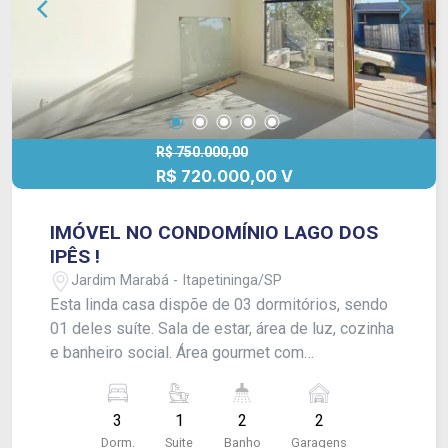
R$ 750.000,00
R$ 720.000,00 V
IMÓVEL NO CONDOMÍNIO LAGO DOS
IPÊS !
Jardim Marabá - Itapetininga/SP
Esta linda casa dispõe de 03 dormitórios, sendo
01 deles suíte. Sala de estar, área de luz, cozinha
e banheiro social. Área gourmet com
churrasqueira, área de serviço coberta e quintal
com piscina; além de garagem coberta para 02
3
1
2
2
veículos. Acabamento: Laje, porcelanato e pontos
Dorm.
Suite
Banho
Garagens