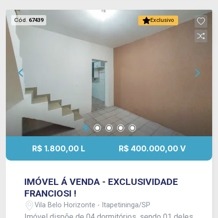
Cód.
67439
Exclusivo
R$ 1.800,00 L
R$ 400.000,00 V
IMÓVEL Á VENDA - EXCLUSIVIDADE
FRANCIOSI !
Vila Belo Horizonte - Itapetininga/SP
Imóvel dispõe de 04 dormitórios, sendo 01 deles