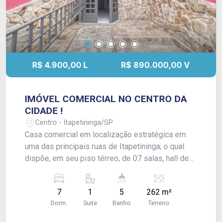
R$ 4.900,00 L
R$ 890.000,00 V
IMÓVEL COMERCIAL NO CENTRO DA
CIDADE !
Centro - Itapetininga/SP
Casa comercial em localização estratégica em
uma das principais ruas de Itapetininga; o qual
dispõe, em seu piso térreo, de 07 salas, hall de
acesso/recepção, cozinha e 02 lavabos + 01
banheiro com acessibilidade. No piso superior,
7
1
5
262 m²
sala de acesso e suíte com pequeno closet e
Dorm.
Suite
Banho
Terreno
banheira. Nos fundos, área de serviço coberta e
lavabo de apoio. - Imóvel entrega disponibilidade