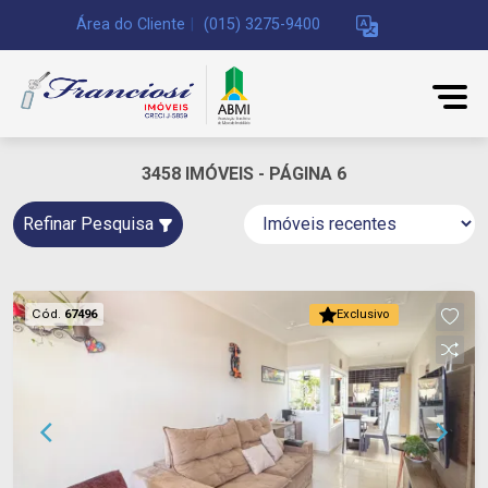
Área do Cliente
|
(015) 3275-9400
3458 IMÓVEIS - PÁGINA 6
Refinar Pesquisa
Cód.
67496
Exclusivo