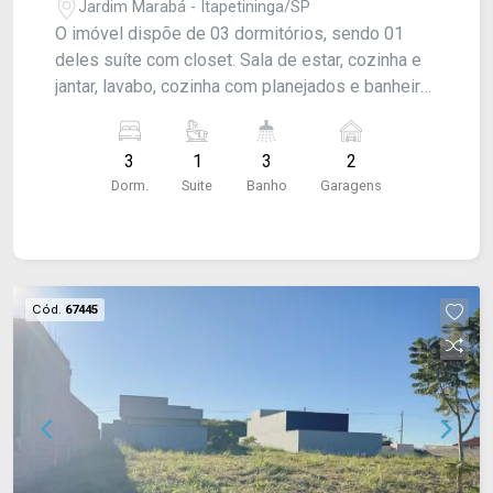
Jardim Marabá - Itapetininga/SP
O imóvel dispõe de 03 dormitórios, sendo 01
deles suíte com closet. Sala de estar, cozinha e
jantar, lavabo, cozinha com planejados e banheiro
social; Área gourmet ampla, com banheiro e
cômodo/quarto de apoio. Aceita financiamento ou
3
1
3
2
permuta. CONSULTE-NOS !
Dorm.
Suite
Banho
Garagens
Cód.
67445