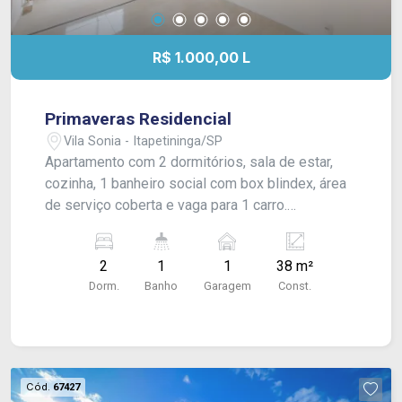
R$ 1.000,00 L
Primaveras Residencial
Vila Sonia - Itapetininga/SP
Apartamento com 2 dormitórios, sala de estar,
cozinha, 1 banheiro social com box blindex, área
de serviço coberta e vaga para 1 carro.
Acabamento: laje e piso frio.
2
1
1
38 m²
Dorm.
Banho
Garagem
Const.
Cód.
67427