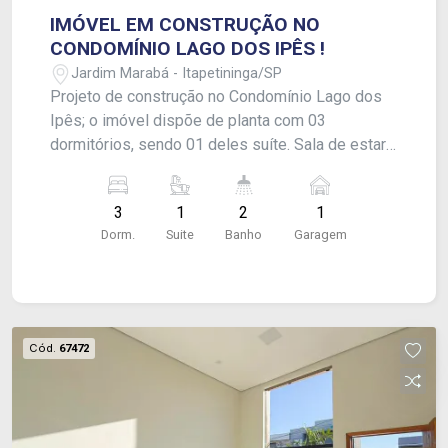
IMÓVEL EM CONSTRUÇÃO NO
CONDOMÍNIO LAGO DOS IPÊS !
Jardim Marabá - Itapetininga/SP
Projeto de construção no Condomínio Lago dos
Ipês; o imóvel dispõe de planta com 03
dormitórios, sendo 01 deles suíte. Sala de estar,
cozinha, área de luz e banheiro social. Área
gourmet, lavanderia e quintal com piscina; além
3
1
2
1
de garagem para 01 carro. - Será entregue em
Dorm.
Suite
Banho
Garagem
Dezembro, com acabamento em laje, piso
laminado e pontos para ar-condicionado.
CONSULTE-NOS !
Cód.
67472