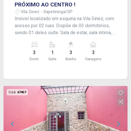
PRÓXIMO AO CENTRO !
Vila Ginez - Itapetininga/SP
Imóvel localizado em esquina na Vila Ginez, com
acesso por 02 ruas. Dispõe de 03 dormitórios,
sendo 01 deles suíte. Sala de estar, sala íntima,
cozinha e banheiro social. Lavanderia fechada,
garagem para 03 carros (sendo 02 por uma
3
1
3
3
entrada e 01 por outra), com despensa externa e
Dorm.
Suite
Banho
Garagens
lavabo de apoio. Acabamento: Laje, piso frio e
piso de taco. CONSULTE-NOS !
Cód.
67457