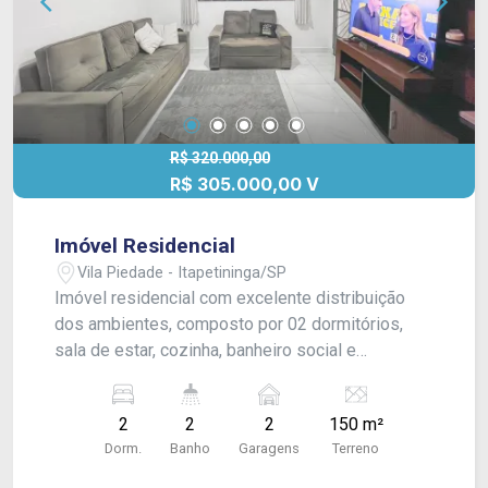
R$ 320.000,00
R$ 305.000,00 V
Imóvel Residencial
Vila Piedade - Itapetininga/SP
Imóvel residencial com excelente distribuição
dos ambientes, composto por 02 dormitórios,
sala de estar, cozinha, banheiro social e
lavanderia coberta. Na área externa, conta com 01
quarto de apoio e banheiro, proporcionando mais
2
2
2
150 m²
praticidade para o dia a dia. Possui ainda
Dorm.
Banho
Garagens
Terreno
garagem com capacidade para 02 veículos. Um
imóvel funcional, ideal para quem busca conforto