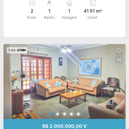
2
1
1
41.91 m²
Dorm.
Banho
Garagem
Const.
Cód.
67484
R$ 2.000.000,00 V