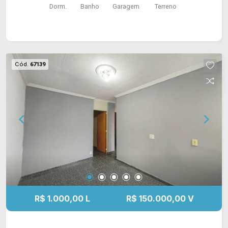
Dorm.
Banho
Garagem
Terreno
acabamento em esquadrias Gold e rebaixamento
em gesso, oferecendo sofisticação, conforto e
modernidade.
Cód.
67139
R$ 1.000,00 L
R$ 150.000,00 V