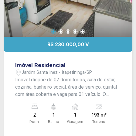
R$ 230.000,00 V
Imóvel Residencial
Jardim Santa Inêz - Itapetininga/SP
Imóvel dispõe de 02 dormitórios, sala de estar,
cozinha, banheiro social, área de serviço, quintal
com área coberta e vaga para 01 veículo. O
imóvel oferece praticidade e conforto para o dia
a dia.
2
1
1
193 m²
Dorm.
Banho
Garagem
Terreno