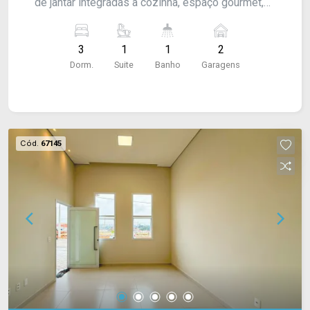
de jantar integradas à cozinha, espaço gourmet,
banheiro social e quintal. A casa conta com
móveis planejados em todos os ambientes,
3
1
1
2
proporcionando praticidade, conforto e excelente
Dorm.
Suite
Banho
Garagens
aproveitamento dos espaços.
Cód.
67145