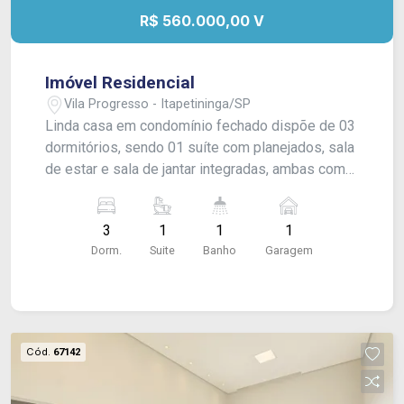
R$ 560.000,00 V
Imóvel Residencial
Vila Progresso - Itapetininga/SP
Linda casa em condomínio fechado dispõe de 03
dormitórios, sendo 01 suíte com planejados, sala
de estar e sala de jantar integradas, ambas com
pé-direito alto, cozinha planejada equipada com
armários e cooktop, área gourmet com móveis
3
1
1
1
planejados, e banheiro social. Acabamento:
Dorm.
Suite
Banho
Garagem
rebaixamento de gesso e esquadrias Gold.
Cód.
67142