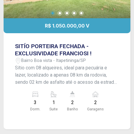
R$ 1.050.000,00 V
SITÍO PORTEIRA FECHADA -
EXCLUSIVIDADE FRANCIOSI !
Bairro Boa vista - Itapetininga/SP
Sítio com 08 alqueires, ideal para pecuária e
lazer, localizado a apenas 08 km da rodovia,
sendo 02 km de asfalto até o acesso da estrada
de terra e 02 km de estrada de terra. A
propriedade conta com casa sede de
3
1
2
2
aproximadamente 300m², contendo 03
Dorm.
Suite
Banho
Garagens
dormitórios, sendo 01 suíte, cozinha ampla e
varanda. Possui também casa de madeira para
caseiro, 02 garagens cobertas e entrada para
múltiplos veículos. Na área produtiva, dispõe de