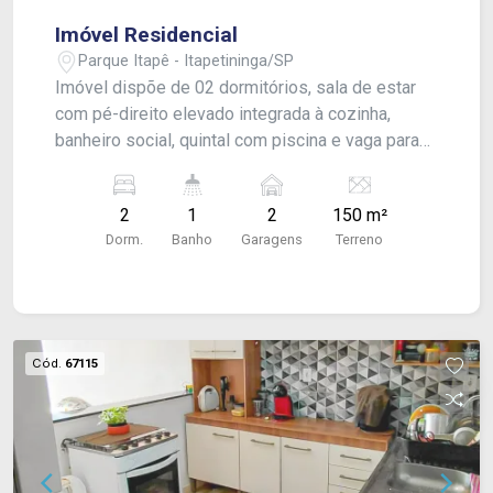
Imóvel Residencial
Parque Itapê - Itapetininga/SP
Imóvel dispõe de 02 dormitórios, sala de estar
com pé-direito elevado integrada à cozinha,
banheiro social, quintal com piscina e vaga para
02 veículos. O imóvel oferece um ambiente
moderno, amplo e ideal para momentos de lazer
2
1
2
150 m²
e convivência.
Dorm.
Banho
Garagens
Terreno
Cód.
67115