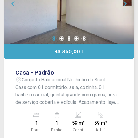
R$ 850,00 L
Casa - Padrão
Conjunto Habitacional Nisshinbo do Brasil -
Itapetininga/SP
Casa com 01 dormitório, sala, cozinha, 01
banheiro social, quintal grande com grama, área
de serviço coberta e edícula. Acabamento: laje,
piso frio, banheiro e cozinha azulejado até o teto.
1
1
59 m²
59 m²
Dorm.
Banho
Const.
A. Útil