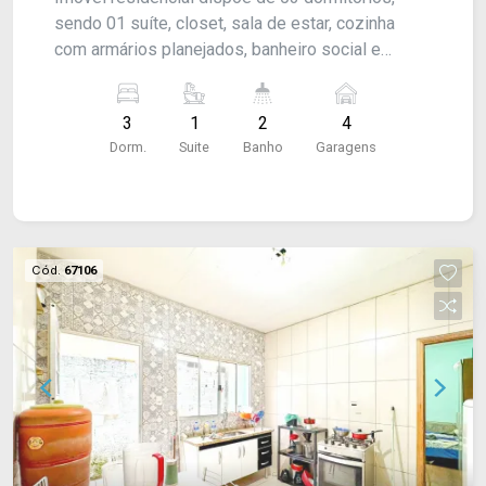
sendo 01 suíte, closet, sala de estar, cozinha
com armários planejados, banheiro social e
amplo quintal. Nos fundos, possui edícula
integrada à área gourmet com churrasqueira e
3
1
2
4
banheiro externo, e 04 vagas de garagem.
Dorm.
Suite
Banho
Garagens
Acabamento: laje, piso frio e laminado.
Cód.
67106