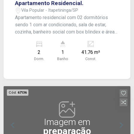
Apartamento Residencial.
Vila Popular - Itapetininga/SP
Apartamento residencial com 02 dormitórios
sendo 1 com ar condicionado, sala de estar,
cozinha, banheiro social com box blindex e área
de serviço coberta. Acabamento: piso frio e laje.
2
1
41.76 m²
Dorm.
Banho
Const.
Cód.
67136
Imagem em
preparação