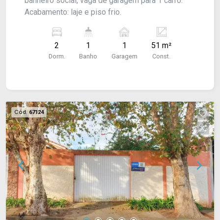
banheiro social, vaga de garagem para 1 carro.
Acabamento: laje e piso frio.
2
1
1
51 m²
Dorm.
Banho
Garagem
Const.
Cód.
67124