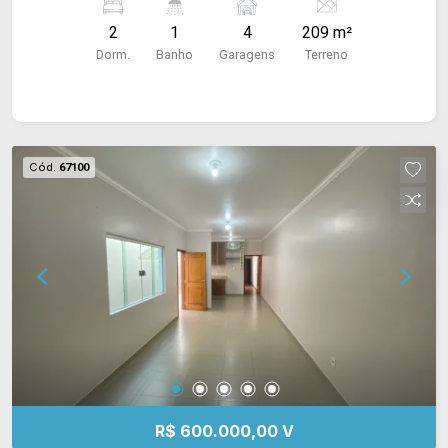
e área de serviço coberta, integrada a garagem
2
1
4
209 m²
para 04 carros. Acabamento: Laje, piso frio e
Dorm.
Banho
Garagens
Terreno
modulados. CONSULTE-NOS !
Cód.
67100
R$ 600.000,00 V