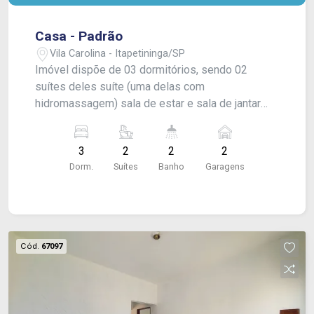
Casa - Padrão
Vila Carolina - Itapetininga/SP
Imóvel dispõe de 03 dormitórios, sendo 02
suítes deles suíte (uma delas com
hidromassagem) sala de estar e sala de jantar
em ambiente integrado, cozinha com fogão e
escritório. Área gourmet com churrasqueira,
3
2
2
2
lavanderia coberta com varanda e garagem
Dorm.
Suítes
Banho
Garagens
coberta para 02 carros com portão eletrônico.
Acabamento: Laje, porcelanato, gesso e
aquecimento solar.
Cód.
67097