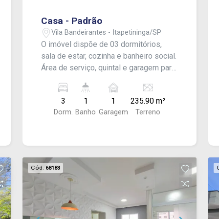
corretores e conheça mais sobre o seu
novo padrão de morar.
Casa - Padrão
Vila Bandeirantes - Itapetininga/SP
O imóvel dispõe de 03 dormitórios,
sala de estar, cozinha e banheiro social.
Área de serviço, quintal e garagem para
01 carro. - CONSULTE-NOS !
3
1
1
235.90 m²
Dorm.
Banho
Garagem
Terreno
Cód.
68183