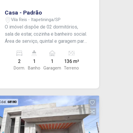
Casa - Padrão
Vila Reis - Itapetininga/SP
O imóvel dispõe de 02 dormitórios,
sala de estar, cozinha e banheiro social.
Área de serviço, quintal e garagem para
01 carro. - CONSULTE-NOS !
2
1
1
136 m²
Dorm.
Banho
Garagem
Terreno
Cód.
68180