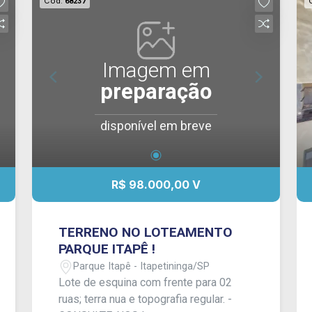
Cód.
68237
Imagem em
preparação
disponível em breve
R$ 98.000,00 V
TERRENO NO LOTEAMENTO
PARQUE ITAPÊ !
Parque Itapê - Itapetininga/SP
Lote de esquina com frente para 02
ruas; terra nua e topografia regular. -