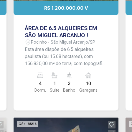
R$ 1.200.000,00 V
ÁREA DE 6.5 ALQUEIRES EM
SÃO MIGUEL ARCANJO !
Pocinho - São Miguel Arcanjo/SP
Esta área dispõe de 6.5 alqueires
paulista (ou 15.68 hectares), com
156.830,00 m² de terra, com topografia
mista em aclive, declive e plana.
Dispõe de casa sede com 04
4
1
3
10
dormitórios, sendo 01 deles suíte. Sala
Dorm.
Suite
Banho
Garagens
de estar, sala de jantar e cozinha em
ambiente integrado e área com
churrasqueira, fogão a lenha e banheiro
de apoio; além de casa de caseiro. Rica
em água, com poço artesiano, poço
Cód.
68216
caipira e córrego. - CONSULTE-NOS !