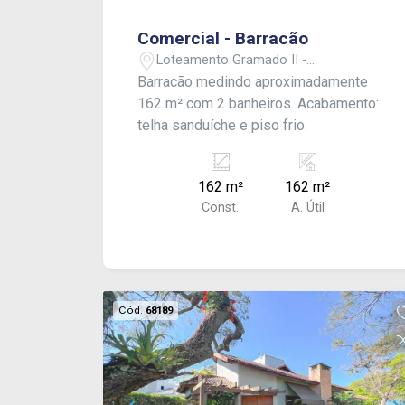
Comercial - Barracão
Loteamento Gramado II -
Itapetininga/SP
Barracão medindo aproximadamente
162 m² com 2 banheiros. Acabamento:
telha sanduíche e piso frio.
162 m²
162 m²
Const.
A. Útil
Cód.
68189