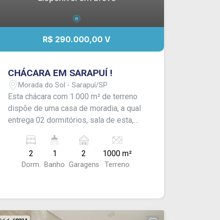
R$ 290.000,00 V
CHÁCARA EM SARAPUÍ !
Morada do Sol - Sarapuí/SP
Esta chácara com 1.000 m² de terreno
dispõe de uma casa de moradia, a qual
entrega 02 dormitórios, sala de esta,
cozinha e banheiro social; varanda e
área de serviço. Além de quintal amplo
2
1
2
1000 m²
com árvores frutíferas. - CONSULTE-
Dorm.
Banho
Garagens
Terreno
NOS !