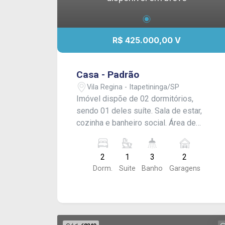
R$ 425.000,00 V
Casa - Padrão
Vila Regina - Itapetininga/SP
Imóvel dispõe de 02 dormitórios,
sendo 01 deles suíte. Sala de estar,
cozinha e banheiro social. Área de
serviço coberta, quintal amplo e
garagem para 02 carros. Acabamento:
2
1
3
2
Laje e piso frio. - Aceita financiamento.
Dorm.
Suite
Banho
Garagens
CONSULTE-NOS !