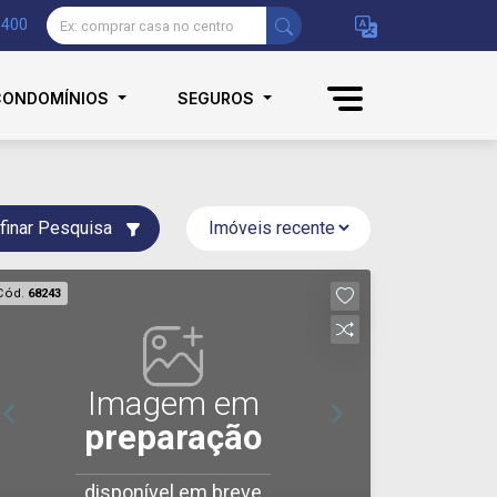
9400
CONDOMÍNIOS
SEGUROS
finar Pesquisa
Cód.
68243
Imagem em
preparação
disponível em breve