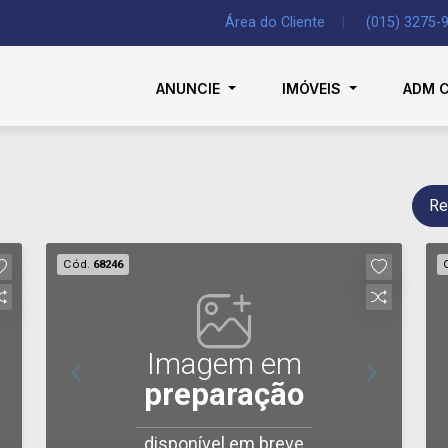
Área do Cliente
|
(015) 3275-
ANUNCIE
IMÓVEIS
ADM 
Re
Cód.
68246
Imagem em
preparação
disponível em breve