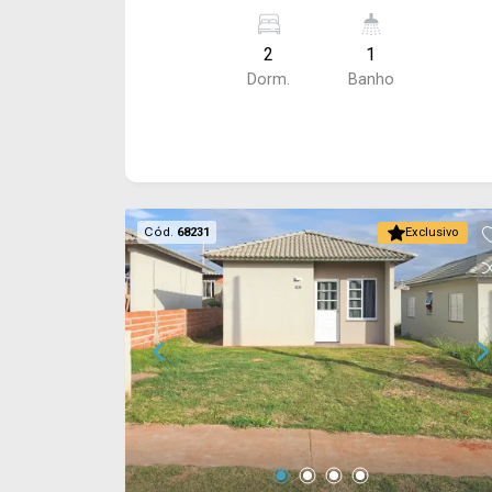
Acabamento: laje, piso frio.
2
1
Dorm.
Banho
Cód.
68231
Exclusivo