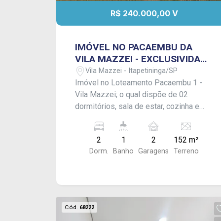
R$ 240.000,00 V
IMÓVEL NO PACAEMBU DA
VILA MAZZEI - EXCLUSIVIDADE
FRANCIOSI !
Vila Mazzei - Itapetininga/SP
Imóvel no Loteamento Pacaembu 1 -
Vila Mazzei; o qual dispõe de 02
dormitórios, sala de estar, cozinha e
banheiro social. Área de serviço
coberta e quintal amplo com espaço
2
1
2
152 m²
para muitos carros. Acabamento: Laje e
Dorm.
Banho
Garagens
Terreno
piso frio. - Aceita financiamento,
CONSULTE-NOS !
Cód.
68222