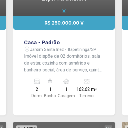
R$ 250.000,00 V
Casa - Padrão
Jardim Santa Inêz - Itapetininga/SP
Imóvel dispõe de 02 dormitórios, sala
de estar, cozinha com armários e
banheiro social; área de serviço, quintal
e garagem para 01 carro. - CONSULTE-
NOS !
2
1
1
162.62 m²
Dorm.
Banho
Garagem
Terreno