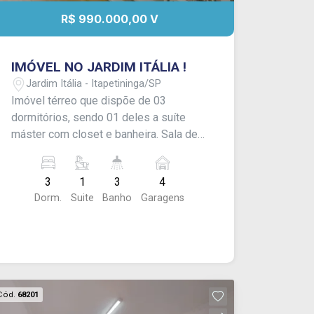
R$ 990.000,00 V
IMÓVEL NO JARDIM ITÁLIA !
Jardim Itália - Itapetininga/SP
Imóvel térreo que dispõe de 03
dormitórios, sendo 01 deles a suíte
máster com closet e banheira. Sala de
estar ampla com sala de jantar, cozinha
com planejados e banheiro social. Área
3
1
3
4
gourmet com churrasqueira, jacuzzi e
Dorm.
Suite
Banho
Garagens
banheiro de apoio; além de área de
serviço e garagem para 04 carros.
Acabamento: Laje, piso frio e piso
laminado. - Aceita financiamento,
CONSULTE-NOS !
Cód.
68201