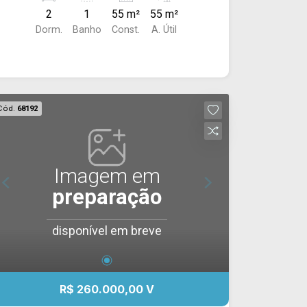
Acabamento: laje e piso frio.
2
1
55 m²
55 m²
Dorm.
Banho
Const.
A. Útil
Cód.
68192
Imagem em
preparação
disponível em breve
R$ 260.000,00 V