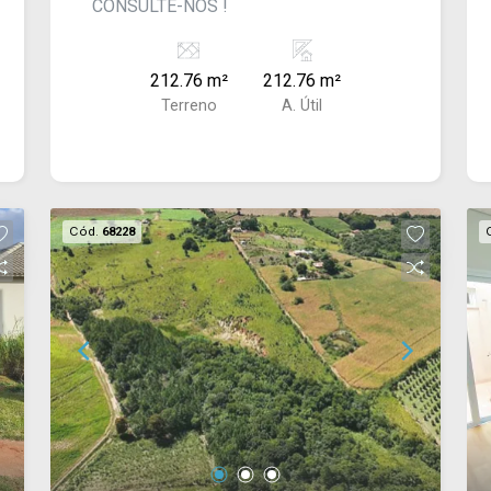
CONSULTE-NOS !
212.76 m²
212.76 m²
Terreno
A. Útil
Cód.
68228