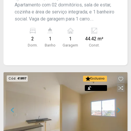
Apartamento com 02 dormitórios, sala de estar,
cozinha e área de serviço integrada; e 1 banheiro
social. Vaga de garagem para 1 carro.
Acabamento: Laje, piso laminado e piso frio.
2
1
1
44.42 m²
Dorm.
Banho
Garagem
Const.
Cód.
41897
Exclusivo
Permuta