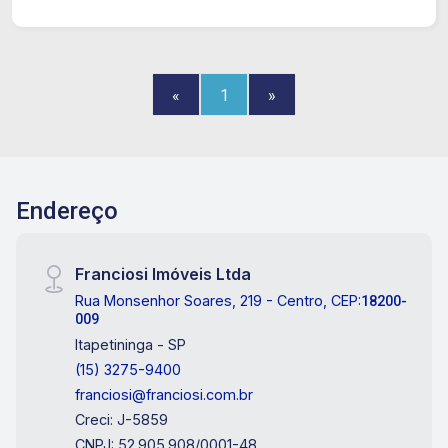
«
1
»
Endereço
Franciosi Imóveis Ltda
Rua Monsenhor Soares, 219 - Centro, CEP:
18200-
009
Itapetininga - SP
(15) 3275-9400
franciosi@franciosi.com.br
Creci: J-5859
CNPJ: 52.905.908/0001-48