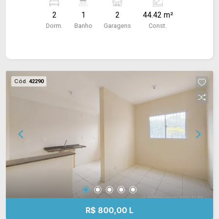
Acabamento: laje e piso frio.
2
1
2
44.42 m²
Dorm.
Banho
Garagens
Const.
Cód.
42290
R$ 800,00 L