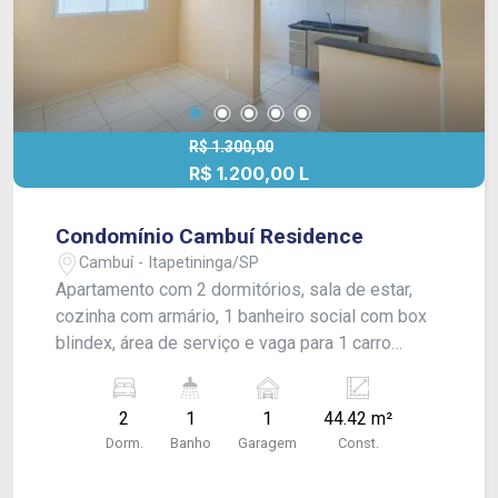
R$ 1.300,00
R$ 1.200,00 L
Condomínio Cambuí Residence
Cambuí - Itapetininga/SP
Apartamento com 2 dormitórios, sala de estar,
cozinha com armário, 1 banheiro social com box
blindex, área de serviço e vaga para 1 carro
numerada. Acabamento: laje e piso frio.
#estudantes
2
1
1
44.42 m²
Dorm.
Banho
Garagem
Const.