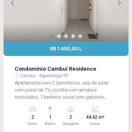
R$ 1.400,00 L
Condomínio Cambuí Residence
Cambuí - Itapetininga/SP
Apartamento com 2 dormitórios, sala de estar
com painel de TV, cozinha com armários
modulados, 1 banheiro social com gabinete,
lavanderia e vaga para 2 carros numeradas.
Acabamento: laje e piso frio.
2
1
2
44.42 m²
Dorm.
Banho
Garagens
Const.