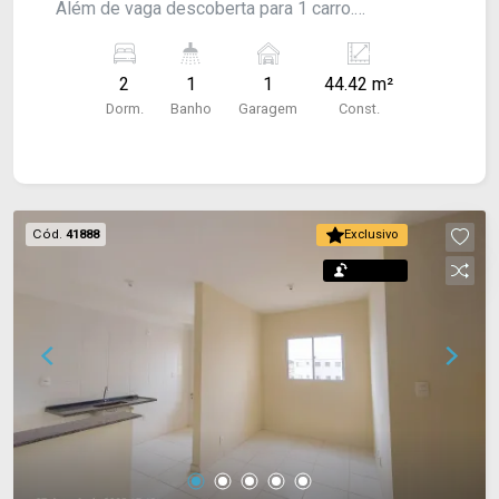
Além de vaga descoberta para 1 carro.
Acabamento: Laje, piso laminado e piso frio.
CONSULTE-NOS !
2
1
1
44.42 m²
Dorm.
Banho
Garagem
Const.
Cód.
41888
Exclusivo
Permuta