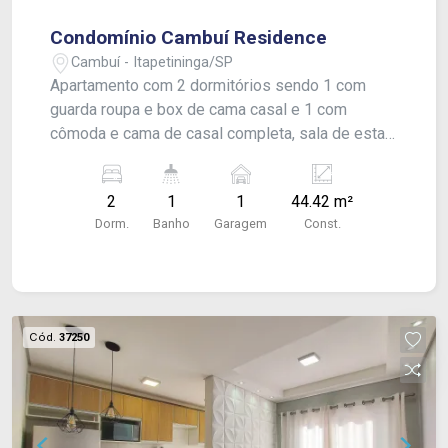
Condomínio Cambuí Residence
Cambuí - Itapetininga/SP
Apartamento com 2 dormitórios sendo 1 com
guarda roupa e box de cama casal e 1 com
cômoda e cama de casal completa, sala de estar,
sala de jantar com mesa com cadeiras, cozinha
com armário, fogão, coifa e geladeira novos, 1
2
1
1
44.42 m²
banheiro social, lavanderia com máquina de lavar
Dorm.
Banho
Garagem
Const.
e vaga para 1 carro numerada. Acabamento: laje e
piso frio. #estudantes
Cód.
37250