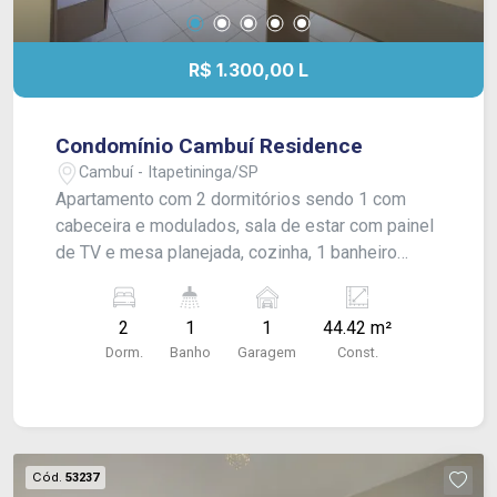
R$ 1.300,00 L
Condomínio Cambuí Residence
Cambuí - Itapetininga/SP
Apartamento com 2 dormitórios sendo 1 com
cabeceira e modulados, sala de estar com painel
de TV e mesa planejada, cozinha, 1 banheiro
social com box blindex, área de serviço com varal
embutido e divisória com blindex, vaga numerada
2
1
1
44.42 m²
para 1 carro. Com armários nos dormitórios,
Dorm.
Banho
Garagem
Const.
cozinha e banheiro. Acabamento: laje e piso frio.
Cód.
53237