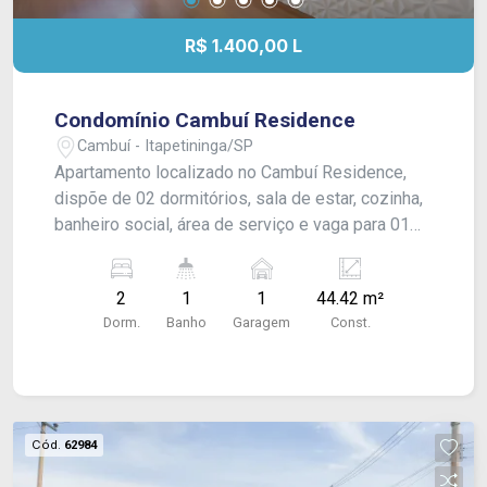
R$ 1.400,00 L
Condomínio Cambuí Residence
Cambuí - Itapetininga/SP
Apartamento localizado no Cambuí Residence,
dispõe de 02 dormitórios, sala de estar, cozinha,
banheiro social, área de serviço e vaga para 01
veículo. Acabamento laminado nos dormitórios e
sala, porcelanato na cozinha e banheiro e
2
1
1
44.42 m²
apartamento é todo modulado.
Dorm.
Banho
Garagem
Const.
Cód.
62984