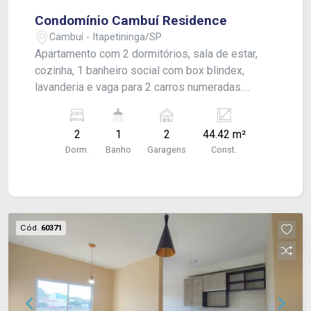
Condomínio Cambuí Residence
Cambuí - Itapetininga/SP
Apartamento com 2 dormitórios, sala de estar,
cozinha, 1 banheiro social com box blindex,
lavanderia e vaga para 2 carros numeradas.
Acabamento: laje e piso frio.
2
1
2
44.42 m²
Dorm.
Banho
Garagens
Const.
Cód.
60371