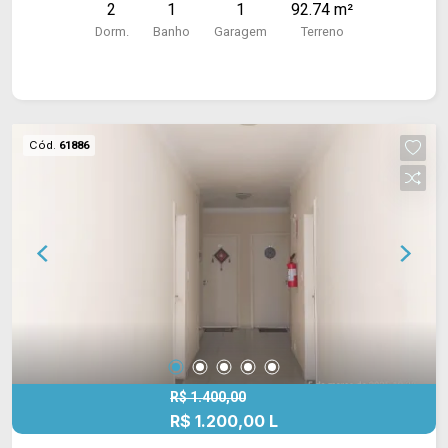
2
1
1
92.74 m²
Dorm.
Banho
Garagem
Terreno
Cód.
61886
R$ 1.400,00
R$ 1.200,00 L