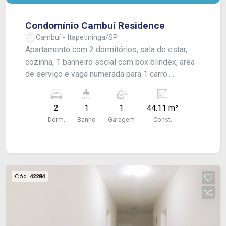
Condomínio Cambuí Residence
Cambuí - Itapetininga/SP
Apartamento com 2 dormitórios, sala de estar,
cozinha, 1 banheiro social com box blindex, área
de serviço e vaga numerada para 1 carro.
Acabamento: laje e piso frio.
2
1
1
44.11 m²
Dorm.
Banho
Garagem
Const.
Cód.
42284