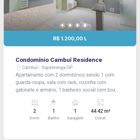
R$ 1.200,00 L
Condomínio Cambuí Residence
Cambuí - Itapetininga/SP
Apartamento com 2 dormitórios sendo 1 com
guarda-roupa, sala com rack, cozinha com
gabinete e armário, 1 banheiro social com box
blindex, área de serviço coberta e vaga numerada
para 1 carro. Com armários modulados em 1
2
1
1
44.42 m²
dormitórios e na cozinha. Acabamento: laje com
Dorm.
Banho
Garagem
Const.
gesso e piso frio.