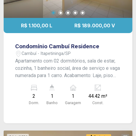
R$ 1.100,00 L
R$ 189.000,00 V
Condomínio Cambuí Residence
Cambuí - Itapetininga/SP
Apartamento com 02 dormitórios, sala de estar,
cozinha, 1 banheiro social, área de serviço e vaga
numerada para 1 carro. Acabamento: Laje, piso
laminado e piso frio.
2
1
1
44.42 m²
Dorm.
Banho
Garagem
Const.