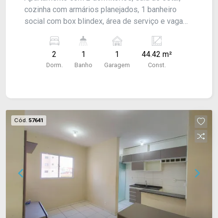
cozinha com armários planejados, 1 banheiro
social com box blindex, área de serviço e vaga
descoberta para 1 carro. Acabamento: laje e piso
frio.
2
1
1
44.42 m²
Dorm.
Banho
Garagem
Const.
Cód.
57641