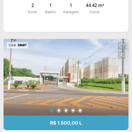
2
1
1
44.42 m²
Dorm.
Banho
Garagem
Const.
Cód.
38687
R$ 1.500,00 L