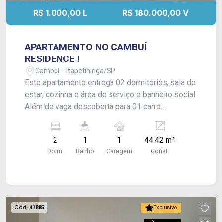
R$ 1.000,00 L
R$ 180.000,00 V
APARTAMENTO NO CAMBUÍ
RESIDENCE !
Cambuí - Itapetininga/SP
Este apartamento entrega 02 dormitórios, sala de
estar, cozinha e área de serviço e banheiro social.
Além de vaga descoberta para 01 carro.
Acabamento: Laje, piso laminado e piso frio.
CONSULTE-NOS !
2
1
1
44.42 m²
Dorm.
Banho
Garagem
Const.
Cód.
41885
Exclusivo