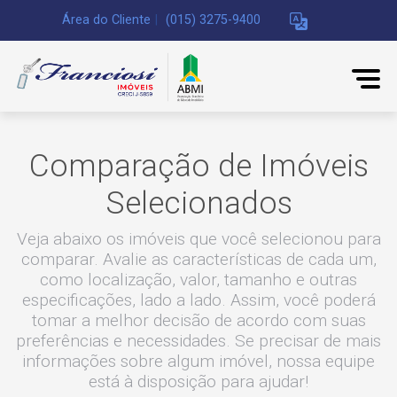
Área do Cliente
|
(015) 3275-9400
Comparação de Imóveis
Selecionados
Veja abaixo os imóveis que você selecionou para
comparar. Avalie as características de cada um,
como localização, valor, tamanho e outras
especificações, lado a lado. Assim, você poderá
tomar a melhor decisão de acordo com suas
preferências e necessidades. Se precisar de mais
informações sobre algum imóvel, nossa equipe
está à disposição para ajudar!