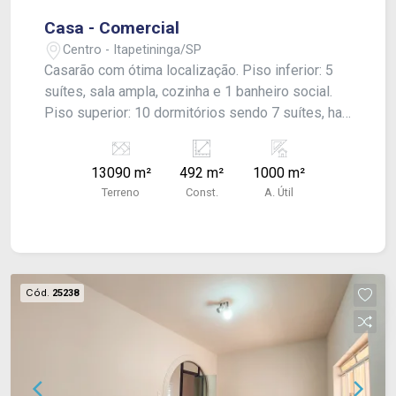
Casa - Comercial
Centro - Itapetininga/SP
Casarão com ótima localização. Piso inferior: 5
suítes, sala ampla, cozinha e 1 banheiro social.
Piso superior: 10 dormitórios sendo 7 suítes, hall
de distribuição e 1 banheiro social. Edícula com
lavanderia, 1 dormitório, banheiro e cozinha.
13090 m²
492 m²
1000 m²
Quintal e estacionamento para vários carros.
Terreno
Const.
A. Útil
Acabamento: laje, forro pvc e piso assoalho de
madeira.
Cód.
25238