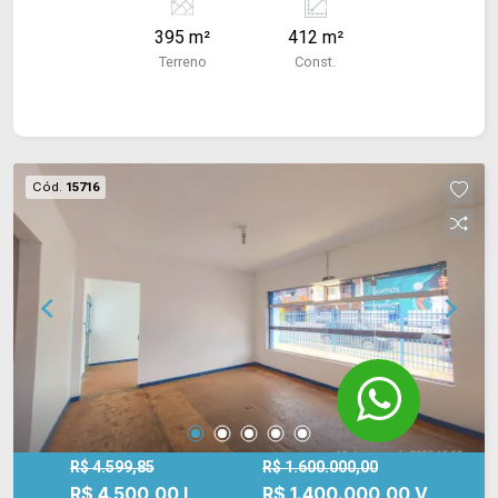
395 m²
412 m²
Terreno
Const.
Cód.
15716
R$ 4.599,85
R$ 1.600.000,00
R$ 4.500,00 L
R$ 1.400.000,00 V