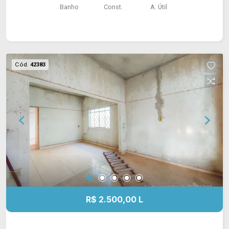
Banho
Const.
A. Útil
Cód.
42383
R$ 2.500,00 L