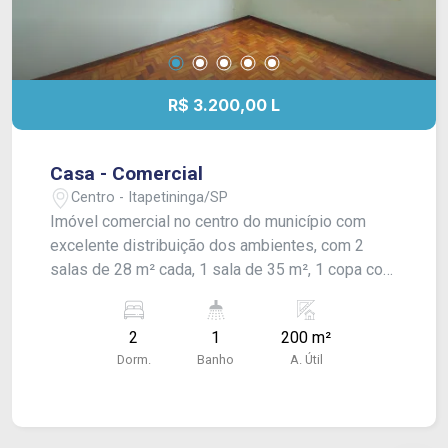
R$ 3.200,00 L
Casa - Comercial
Centro - Itapetininga/SP
Imóvel comercial no centro do município com
excelente distribuição dos ambientes, com 2
salas de 28 m² cada, 1 sala de 35 m², 1 copa com
25 m², 1 cozinha com 20 m², 1 cozinha/serviço
com 30 m² ambas com modulado, 1 banheiro
2
1
200 m²
social com 10 m² (possui bidê, box com vidro
Dorm.
Banho
A. Útil
temperado e adaptações de acessibilidade para
pessoa com deficiência PcD), 1 área livre com 15
m² e área de armazenagem interna com 05 m².
Ambos os acessos com duas portas (Rua