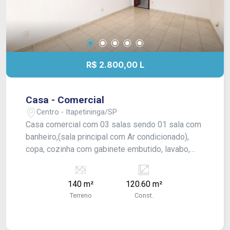
R$ 2.800,00 L
Casa - Comercial
Centro - Itapetininga/SP
Casa comercial com 03 salas sendo 01 sala com
banheiro,(sala principal com Ar condicionado),
copa, cozinha com gabinete embutido, lavabo,
lavanderia, quarto externo, banheiro externo, parte
superior varanda, quintal pequeno com piso frio,
140 m²
120.60 m²
garagem coberta para 01 carro. Imóvel de laje,
Terreno
Const.
piso frio. Aluga para Residencial ou Comercial!