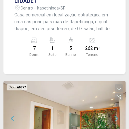
CIDADE !
Centro - Itapetininga/SP
Casa comercial em localização estratégica em
uma das principais ruas de Itapetininga; o qual
dispõe, em seu piso térreo, de 07 salas, hall de
acesso/recepção, cozinha e 02 lavabos + 01
banheiro com acessibilidade. No piso superior,
7
1
5
262 m²
sala de acesso e suíte com pequeno closet e
Dorm.
Suite
Banho
Terreno
banheira. Nos fundos, área de serviço coberta e
lavabo de apoio. - Imóvel entrega disponibilidade
para atender residencial e/ou comercial.
CONSULTE-NOS !
Cód.
66377