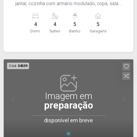
jantar, cozinha com armário modulado, copa, sala
de TV, escritório, depósito, despensa, lavanderia
e garagem para 5 carros. Para comercial R$
4
4
5
5
6000,00.
Dorm.
Suítes
Banho
Garagens
Cód.
54539
Imagem em
preparação
disponível em breve