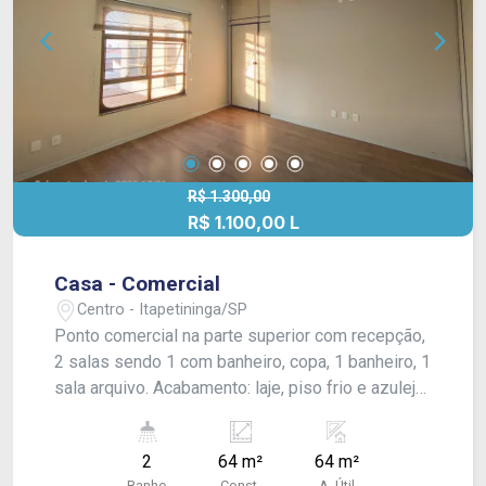
R$ 1.300,00
R$ 1.100,00 L
Casa - Comercial
Centro - Itapetininga/SP
Ponto comercial na parte superior com recepção,
2 salas sendo 1 com banheiro, copa, 1 banheiro, 1
sala arquivo. Acabamento: laje, piso frio e azulejo
(ponto comercial).
2
64 m²
64 m²
Banho
Const.
A. Útil