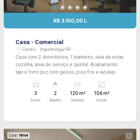
R$ 3.100,00 L
Casa - Comercial
Centro - Itapetininga/SP
Casa com 2 dormitórios, 1 banheiro, sala de estar,
cozinha, área de serviço e quintal. Acabamento:
laje e forro pvc com gesso, piso frio e azulejo.
3
2
120 m²
104 m²
Dorm.
Banho
Terreno
Const.
Cód.
18164