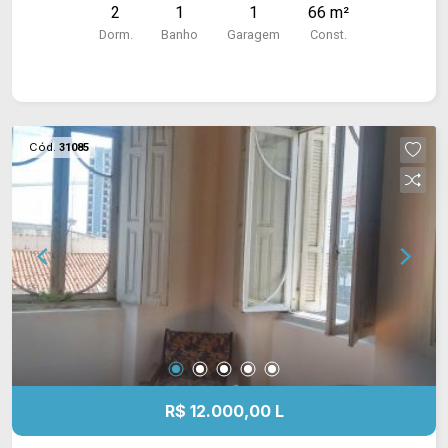
2
1
1
66 m²
Dorm.
Banho
Garagem
Const.
Cód.
31085
R$ 12.000,00 L