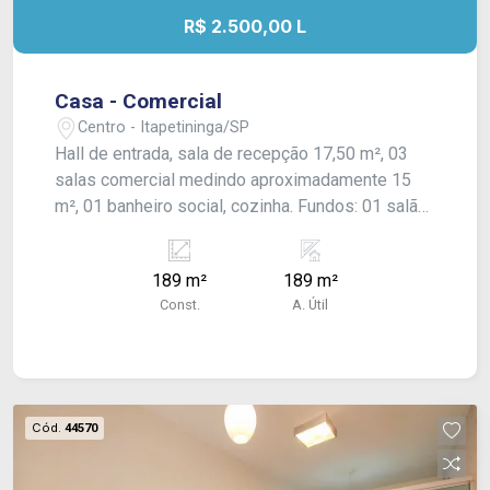
R$ 2.500,00 L
Casa - Comercial
Centro - Itapetininga/SP
Hall de entrada, sala de recepção 17,50 m², 03
salas comercial medindo aproximadamente 15
m², 01 banheiro social, cozinha. Fundos: 01 salão
medindo aproximadamente 30 m² com 01
cozinha, lavanderia e 01 banheiro. Acabamento:
189 m²
189 m²
Taco, laje, laminado, ar- condicionado, porta social
Const.
A. Útil
automático, forro e janelas blindex.
Cód.
44570