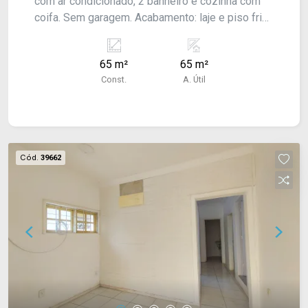
com ar condicionado, 2 banheiro e cozinha com
coifa. Sem garagem. Acabamento: laje e piso frio.
Aluga para comercial ou residencial!
65 m²
65 m²
Const.
A. Útil
Cód.
39662