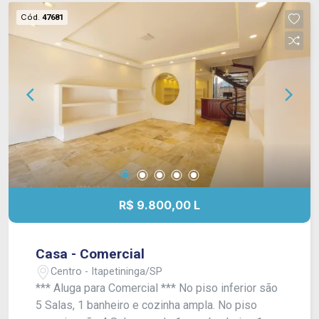
General Glicério e Rua Benjamin Constant). Sem
Cód.
47681
garagem. Acabamento com laje, piso frio, taco,
azulejos até o teto. IPTU ISENTO TOTAL
R$ 9.800,00 L
Casa - Comercial
Centro - Itapetininga/SP
*** Aluga para Comercial *** No piso inferior são
5 Salas, 1 banheiro e cozinha ampla. No piso