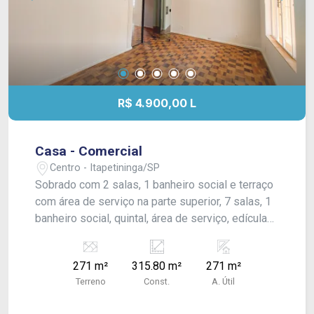
R$ 4.900,00 L
Casa - Comercial
Centro - Itapetininga/SP
Sobrado com 2 salas, 1 banheiro social e terraço
com área de serviço na parte superior, 7 salas, 1
banheiro social, quintal, área de serviço, edícula
com 1 banheiro, cozinha e 1 sala. Acabamento:
laje, forro pvc, piso frio, taco e azulejo. Aluga
271 m²
315.80 m²
271 m²
também para Residencial.
Terreno
Const.
A. Útil