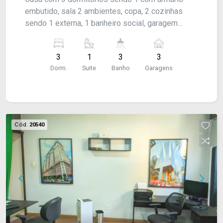
embutido, sala 2 ambientes, copa, 2 cozinhas
sendo 1 externa, 1 banheiro social, garagem
coberta para 3 carros e entrada para vários.
Edícula com lavanderia, suíte e sala. Parte
3
1
3
3
Superior: 1 dormitório grande, 1 banheiro.
Dorm.
Suite
Banho
Garagens
Acabamento: laje, piso frio, cozinha e banheiro
azulejados.
Cód.
20540