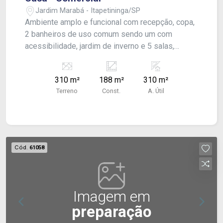
Jardim Marabá - Itapetininga/SP
Ambiente amplo e funcional com recepção, copa,
2 banheiros de uso comum sendo um com
acessibilidade, jardim de inverno e 5 salas,
sendo 2 suítes com banheiro privativo. Conta
ainda com recuo para 2 carros, proporcionando
310 m²
188 m²
310 m²
praticidade no dia a dia. Espaço moderno, versátil
Terreno
Const.
A. Útil
e pronto para receber o seu negócio! Garanta já
seu espaço! Imóvel comercial para locação.
Cód.
61058
Imagem em
preparação