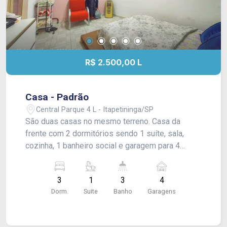
R$ 2.500,00 L
Casa - Padrão
Central Parque 4 L - Itapetininga/SP
São duas casas no mesmo terreno. Casa da
frente com 2 dormitórios sendo 1 suíte, sala,
cozinha, 1 banheiro social e garagem para 4
carros. Casa do fundo com 1 dormitório, sala,
cozinha e 1 banheiro. Acabamento: forro pvc e
3
1
3
4
piso frio. #DiaF
Dorm.
Suite
Banho
Garagens