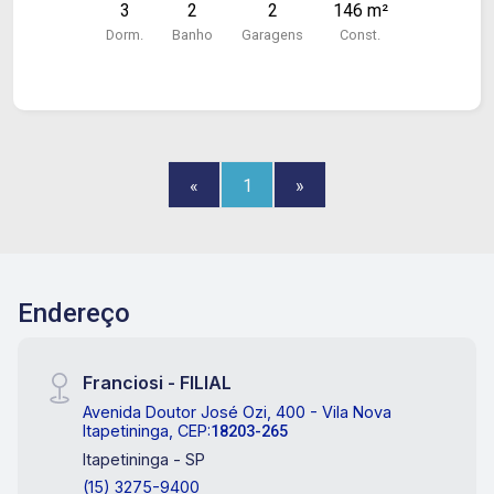
3
2
2
146 m²
forro pvc, forro de madeira, piso frio e azulejo.
Dorm.
Banho
Garagens
Const.
«
1
»
Endereço
Franciosi - FILIAL
Avenida Doutor José Ozi, 400 - Vila Nova
Itapetininga, CEP:
18203-265
Itapetininga - SP
(15) 3275-9400