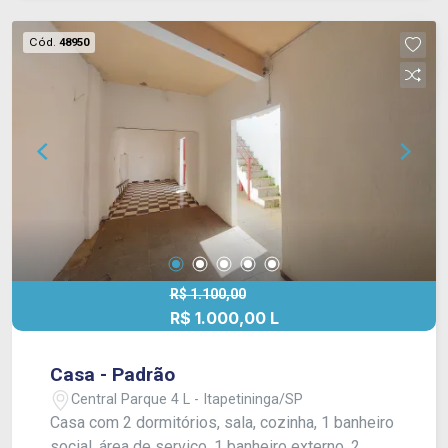
Cód.
48950
R$ 1.100,00
R$ 1.000,00 L
Casa - Padrão
Central Parque 4 L - Itapetininga/SP
Casa com 2 dormitórios, sala, cozinha, 1 banheiro
social, área de serviço, 1 banheiro externo, 2