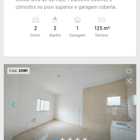
cômodos no piso superior e garagem coberta
para 1 carro. Acabamento: forro pvc e piso frio.
#estudantes
2
2
1
125 m²
Dorm.
Banho
Garagem
Terreno
Cód.
23081