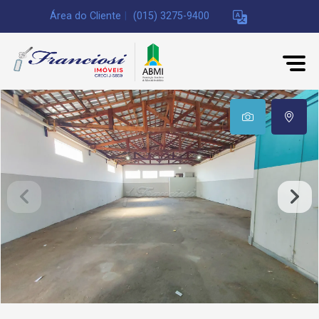
Área do Cliente
|
(015) 3275-9400