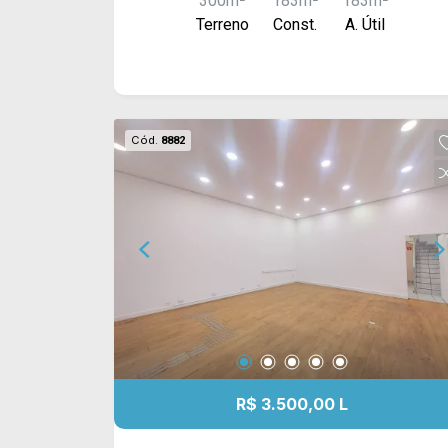
300m²
183m²
183m²
Terreno
Const.
A. Útil
Cód.
8882
R$ 3.500,00 L