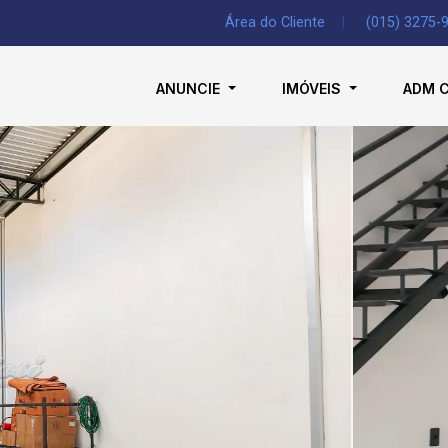
Área do Cliente
|
(015) 3275-
ANUNCIE
IMÓVEIS
ADM 