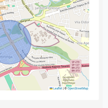
Leaflet
|
©
OpenStreetMap