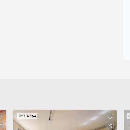
Cód.
63554