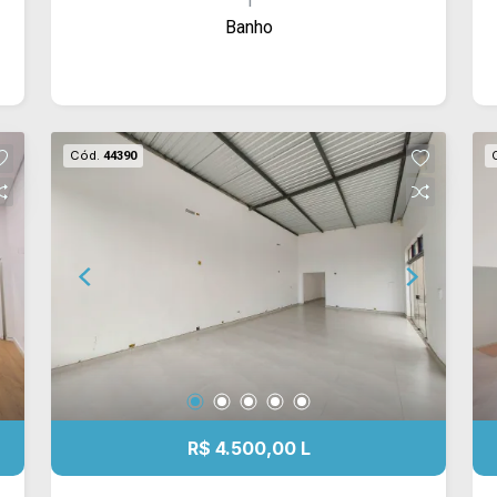
1
Banho
Cód.
44390
R$ 4.500,00 L