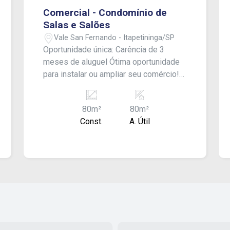
Comercial - Condomínio de
Salas e Salões
Vale San Fernando - Itapetininga/SP
Oportunidade única: Carência de 3
meses de aluguel Ótima oportunidade
para instalar ou ampliar seu comércio!
Esse `Centro Comercial - Mall` irá
atender a recente demanda dos
80m²
80m²
moradores do Vida Nova Itapetininga -
Const.
A. Útil
Pacaembu e Vale San Fernando. Sala
comercial medindo 80 m² e banheiros
para uso comum.