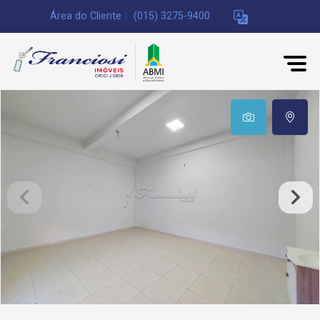
Área do Cliente
|
(015) 3275-9400