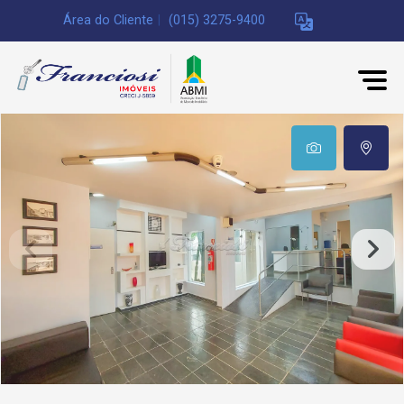
Área do Cliente
|
(015) 3275-9400