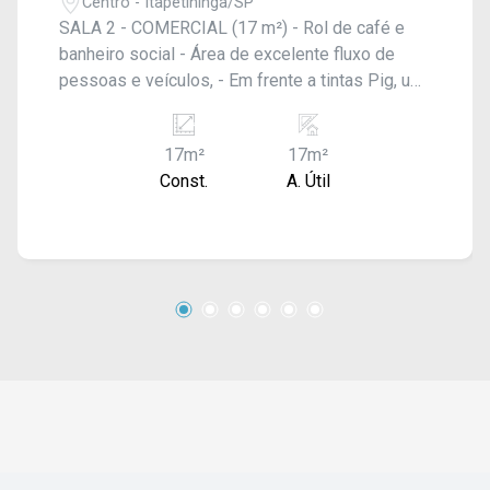
Centro - Itapetininga/SP
SALA 2 - COMERCIAL (17 m²) - Rol de café e
banheiro social - Área de excelente fluxo de
pessoas e veículos, - Em frente a tintas Pig, um
dos melhores locais para visibilidade de
negócios; - Região com maior fluxo de veículos
17m²
17m²
de Itapetininga - Região perfeita para divulgação
Const.
A. Útil
de negócios - Áreas com excelente iluminação
natural - Excelente custo/benefício (localização
valor) - Um ambiente perfeito para o sucesso de
seu negócio!