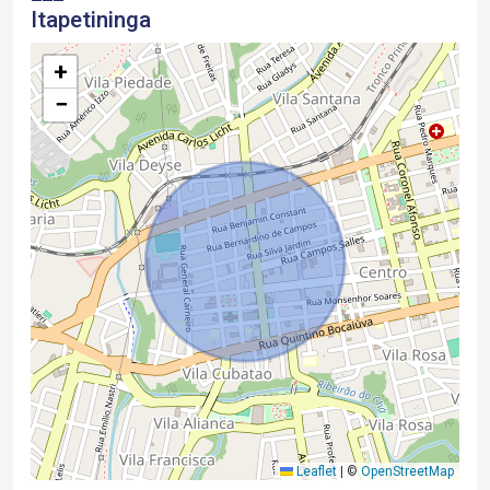
Itapetininga
+
−
Leaflet
|
©
OpenStreetMap