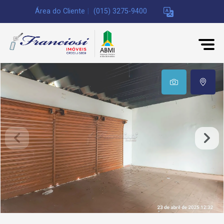
Área do Cliente
|
(015) 3275-9400