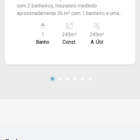
com 2 banheiros, mezanino medindo
aproximadamente 36 m² com 1 banheiro e uma
área externa no fundo. Em fase de acabamento.
1
245m²
245m²
Banho
Const.
A. Útil