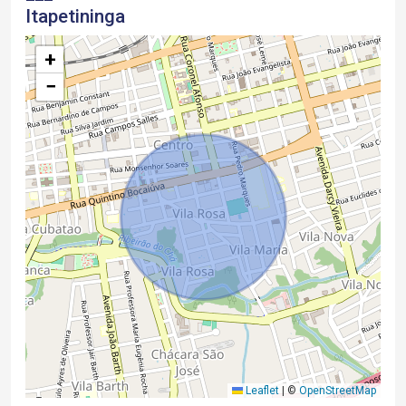
Itapetininga
+
−
Leaflet
|
©
OpenStreetMap