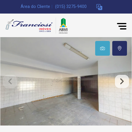
Área do Cliente
|
(015) 3275-9400