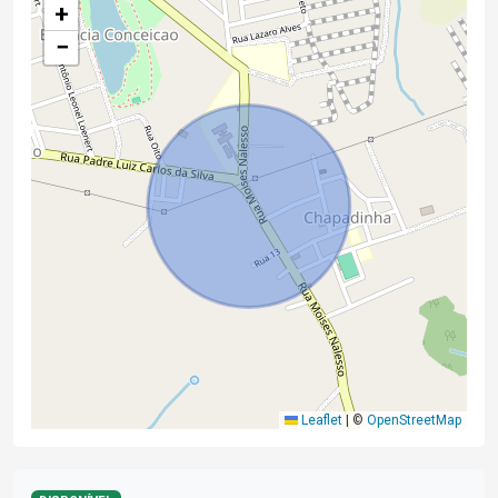
+
−
Leaflet
|
©
OpenStreetMap