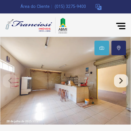
Área do Cliente
|
(015) 3275-9400