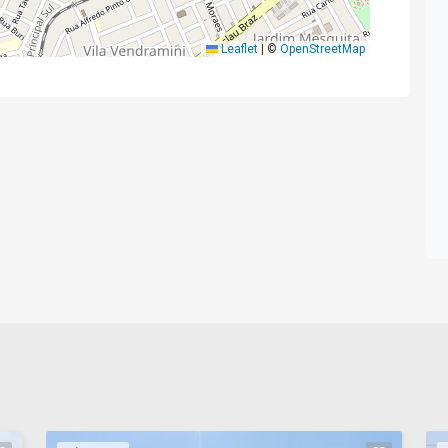
Leaflet
|
©
OpenStreetMap