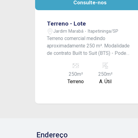
Consulte-nos
Terreno - Lote
Jardim Marabá - Itapetininga/SP
Terreno comercial medindo
aproximadamente 250 m². Modalidade
de contrato Built to Suit (BTS) - Pode
ser construído de acordo com a
necessidade do cliente. Valor à
250m²
250m²
combinar. Consulte-nos!
Terreno
A. Útil
Endereço