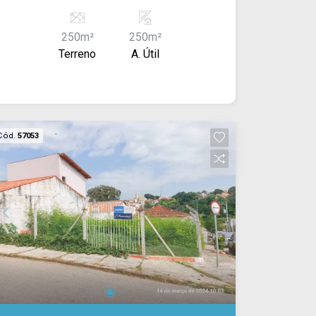
250m²
250m²
Terreno
A. Útil
Cód.
57053