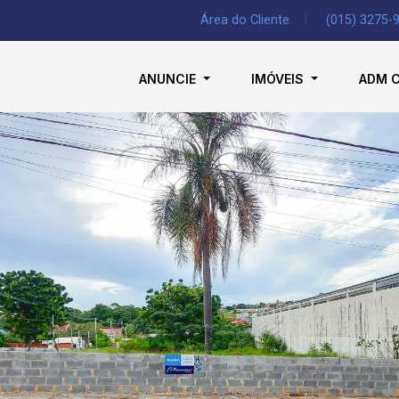
Área do Cliente
|
(015) 3275-
ANUNCIE
IMÓVEIS
ADM 