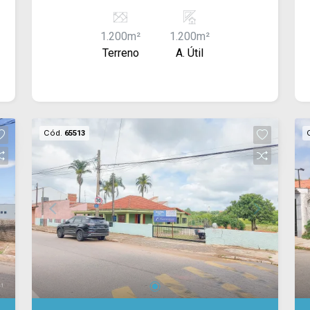
(BTS) - Pode ser construído de acordo
com a necessidade do cliente. Valor à
1.200m²
1.200m²
combinar. Consulte-nos!
Terreno
A. Útil
Cód.
65513