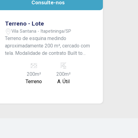
Consulte-nos
Terreno - Lote
Vila Santana - Itapetininga/SP
Terreno de esquina medindo
aproximadamente 200 m², cercado com
tela. Modalidade de contrato Built to
Suit (BTS) - Pode ser construído de
acordo com a necessidade do cliente.
200m²
200m²
Valor à combinar. Consulte-nos!
Terreno
A. Útil