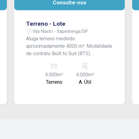
Consulte-nos
Terreno - Lote
Vila Nastri - Itapetininga/SP
Aluga terreno medindo
aproximadamente 4000 m². Modalidade
de contrato Built to Suit (BTS).
Localizado na avenida principal da Vila
Nastri II, o imóvel possui fácil acesso à
4.000m²
4.000m²
Rodovia Raposo Tavares e está
Terreno
A. Útil
estrategicamente posicionado ao lado
de dois novos malls, garantindo
excelente visibilidade e potencial
comercial. Valor à combinar. Consulte-
nos!