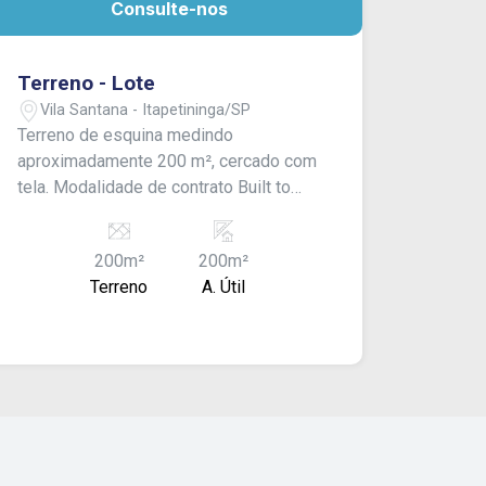
Consulte-nos
Terreno - Lote
Vila Santana - Itapetininga/SP
Terreno de esquina medindo
aproximadamente 200 m², cercado com
tela. Modalidade de contrato Built to
Suit (BTS) - Pode ser construído de
acordo com a necessidade do cliente.
200m²
200m²
Valor à combinar. Consulte-nos!
Terreno
A. Útil