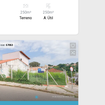
250m²
250m²
Terreno
A. Útil
Cód.
57053