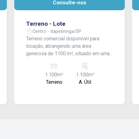
Consulte-nos
Terreno - Lote
Centro - Itapetininga/SP
Terreno comercial disponível para
locação, abrangendo uma área
generosa de 1100 m², situado em uma
das principais ruas do centro.
Oferecemos a modalidade de contrato
1.100m²
1.100m²
Built to Suit (BTS), o que significa que
Terreno
A. Útil
estamos prontos para personalizar a
construção de acordo com as
necessidades específicas do cliente,
proporcionando um espaço sob medida
para atender aos requisitos comerciais
exclusivos. O valor deste
empreendimento é flexível e está
aberto à negociação. Estamos aqui para