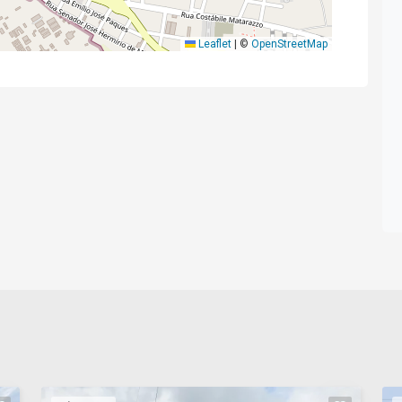
Leaflet
|
©
OpenStreetMap