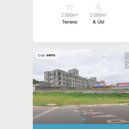
(BTS) - Pode ser construído de acordo
com a necessidade do cliente. Valor à
2.000m²
2.000m²
combinar. Consulte-nos!
Terreno
A. Útil
Cód.
64916