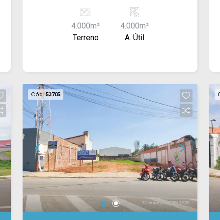
Localizado na avenida principal da Vila
Nastri II, o imóvel possui fácil acesso à
4.000m²
4.000m²
Rodovia Raposo Tavares e está
Terreno
A. Útil
estrategicamente posicionado ao lado
de dois novos malls, garantindo
excelente visibilidade e potencial
comercial. Valor à combinar. Consulte-
nos!
Cód.
53705