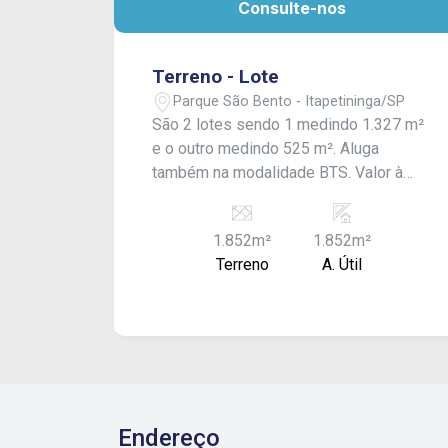
Consulte-nos
Terreno - Lote
Parque São Bento - Itapetininga/SP
São 2 lotes sendo 1 medindo 1.327 m²
e o outro medindo 525 m². Aluga
também na modalidade BTS. Valor à
combinar!
1.852m²
1.852m²
Terreno
A. Útil
Endereço