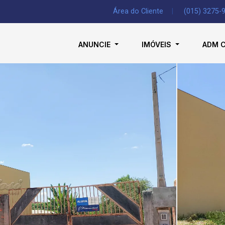
Área do Cliente
|
(015) 3275-
ANUNCIE
IMÓVEIS
ADM 