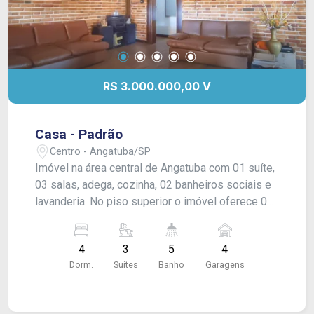
R$ 3.000.000,00 V
Casa - Padrão
Centro - Angatuba/SP
Imóvel na área central de Angatuba com 01 suíte,
03 salas, adega, cozinha, 02 banheiros sociais e
lavanderia. No piso superior o imóvel oferece 04
dormitórios sendo 02 suítes, sala ampla em dois
níveis, área gourmet e garagem para 04 veículos.
4
3
5
4
Dorm.
Suítes
Banho
Garagens