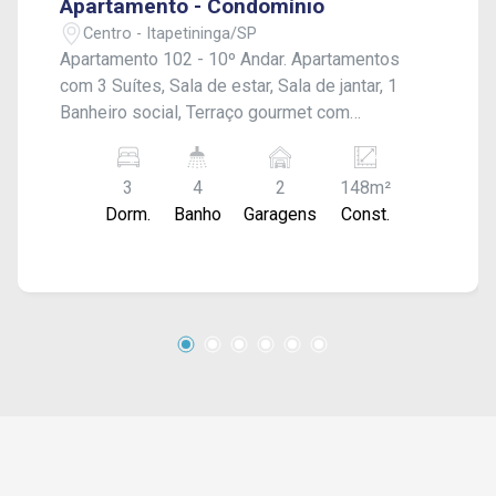
Apartamento - Condomínio
Centro - Itapetininga/SP
Apartamento 102 - 10º Andar. Apartamentos
com 3 Suítes, Sala de estar, Sala de jantar, 1
Banheiro social, Terraço gourmet com
churrasqueira, Cozinha, Despensa, Área de
serviço, Dependência para empregada,
3
4
2
148m²
Depósito individual no Hall de serviço e Vaga
Dorm.
Banho
Garagens
Const.
para 2 carros. O acabamento conta com piso
laminado em todos os ambientes secos e piso
nas áreas molhadas. *** Excelente localização
*** Esta situado em frente a praça Duque de
Caxias e ao lado da Catedral, símbolo que
inspirou a idealização do nome do
empreendimento. Área verde e muita
tranquilidade não irão faltar para seus
moradores.