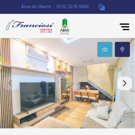
Área do Cliente
|
(015) 3275-9400