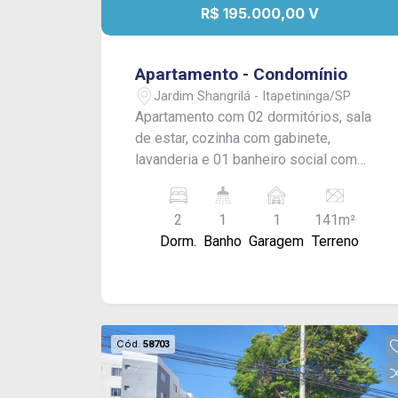
R$ 195.000,00 V
Apartamento - Condomínio
Jardim Shangrilá - Itapetininga/SP
Apartamento com 02 dormitórios, sala
de estar, cozinha com gabinete,
lavanderia e 01 banheiro social com
box. Conta ainda com vaga para 01
veículo. Acabamento em piso laminado
2
1
1
141m²
e armários embutidos, proporcionando
Dorm.
Banho
Garagem
Terreno
praticidade e conforto. Condomínio:
oferece portaria 24 horas, salão de
festas com churrasqueira e banheiros,
playground, piscina adulto e infantil,
além de ampla área verde.
Cód.
58703