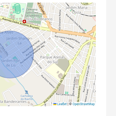
Leaflet
|
©
OpenStreetMap