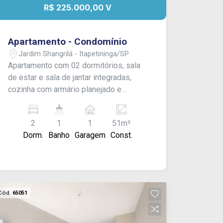
R$ 225.000,00 V
Apartamento - Condomínio
Jardim Shangrilá - Itapetininga/SP
Apartamento com 02 dormitórios, sala
de estar e sala de jantar integradas,
cozinha com armário planejado e
banheiro social com box blindex e
gabinete. Área de serviço e 01 vaga de
2
1
1
51m²
garagem. Acabamento: Laje, piso frio e
Dorm.
Banho
Garagem
Const.
piso laminado. O condomínio oferece
portaria 24 horas, salão de festas com
churrasqueira e banheiros; playground,
piscina adulto e infantil e ampla área
verde. CONSULTE-NOS !
Cód.
65051