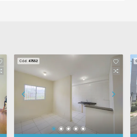
Cód.
47552