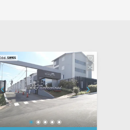
Cód.
58955