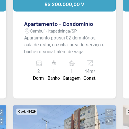
R$ 200.000,00 V
Apartamento - Condomínio
Cambuí - Itapetininga/SP
Apartamento possui 02 dormitórios,
sala de estar, cozinha, área de serviço e
banheiro social; além de vaga
descoberta para 01 carro (numerada). O
condomínio oferece portaria 24 horas,
2
1
1
44m²
mercadinho automatizado, salão de
Dorm.
Banho
Garagem
Const.
festas e piscina, CONSULTE-NOS !
Cód.
48629