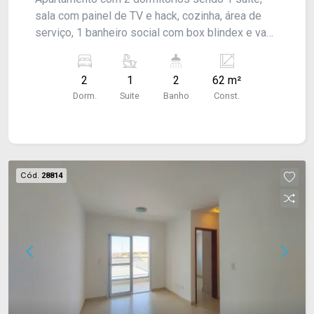
sala com painel de TV e hack, cozinha, área de
serviço, 1 banheiro social com box blindex e vaga
para 2 carros. Com armários planejados na
cozinha, dormitórios, banheiro e área de serviço.
2
1
2
62 m²
Acabamento: laje e piso frio.
Dorm.
Suite
Banho
Const.
Cód.
28814