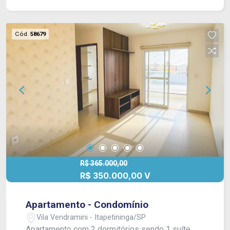
segurança eletrônica, salão de festas, espaço
kids e mini mercado 24 horas, proporcionando
mais praticidade e conforto no dia a dia.
Cód.
58679
R$ 365.000,00
R$ 350.000,00 V
Apartamento - Condomínio
Vila Vendramini - Itapetininga/SP
Apartamento com 2 dormitórios sendo 1 suíte,