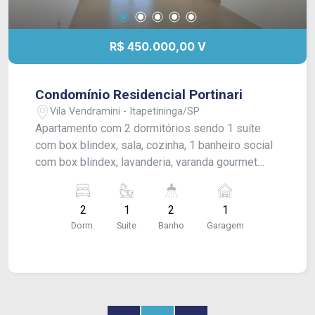
R$ 450.000,00 V
Condomínio Residencial Portinari
Vila Vendramini - Itapetininga/SP
Apartamento com 2 dormitórios sendo 1 suíte
com box blindex, sala, cozinha, 1 banheiro social
com box blindex, lavanderia, varanda gourmet
com churrasqueira elétrica e vaga para 1 carro.
Com armários modulados nos dormitórios e na
2
1
2
1
cozinha. Acabamento: Laje e piso frio.
Dorm.
Suite
Banho
Garagem