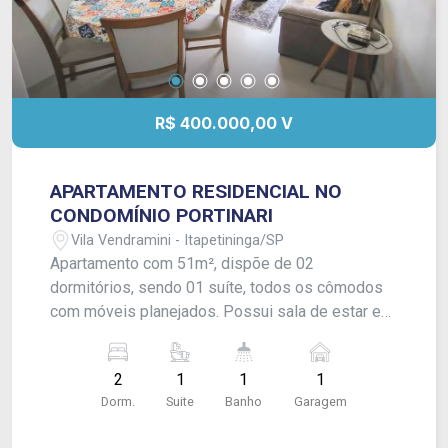
R$ 400.000,00 V
APARTAMENTO RESIDENCIAL NO
CONDOMÍNIO PORTINARI
Vila Vendramini - Itapetininga/SP
Apartamento com 51m², dispõe de 02
dormitórios, sendo 01 suíte, todos os cômodos
com móveis planejados. Possui sala de estar e
sala de jantar integradas, cozinha, área de serviço
e 01 vaga de garagem coberta. O imóvel conta
2
1
1
1
ainda com vista privilegiada para o centro da
Dorm.
Suite
Banho
Garagem
cidade. Acabamento em gesso, piso frio e laje. O
condomínio oferece portaria 24 horas com