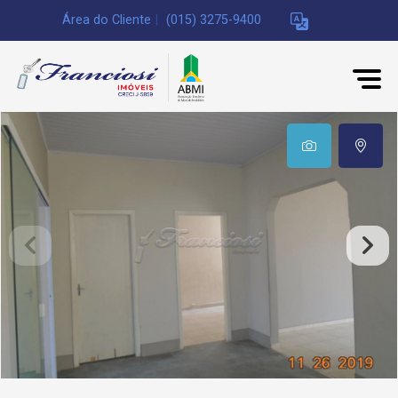
Área do Cliente
|
(015) 3275-9400