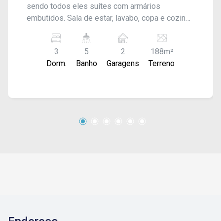
sendo todos eles suítes com armários
embutidos. Sala de estar, lavabo, copa e cozinha
com churrasqueira e forno a lenha. Escritório,
lavabo de apoio e lavanderia coberta, além de
3
5
2
188m²
garagem para 02 carros. Acabamento: Laje,
Dorm.
Banho
Garagens
Terreno
gesso, porcelanato, e ar-condicionado.