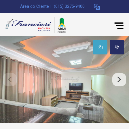
Área do Cliente
|
(015) 3275-9400