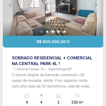
R$ 800.000,00 V
SOBRADO RESIDENCIAL + COMERCIAL
NA CENTRAL PARK 4L !
Central Parque 4-L - Itapetininga/SP
O imóvel dispõe de barracão comercial + 02
casas de moradia, sendo: Piso superior conta
com uma casa de 03 dormitórios, sala de estar,
sala de jantar, varanda, cozinha e banheiro social.
Além de área de serviço e espaço de
4
4
2
250 m²
churrasqueira; No térreo, conta com um barracão