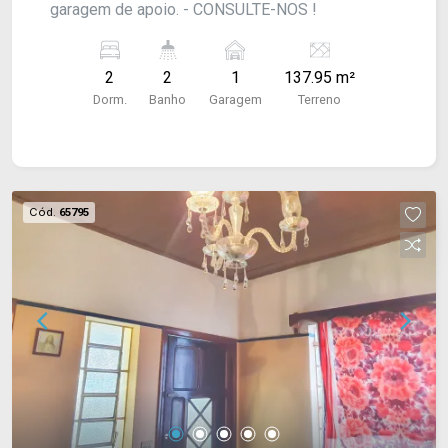
garagem de apoio. - CONSULTE-NOS !
2
2
1
137.95 m²
Dorm.
Banho
Garagem
Terreno
Cód.
65795