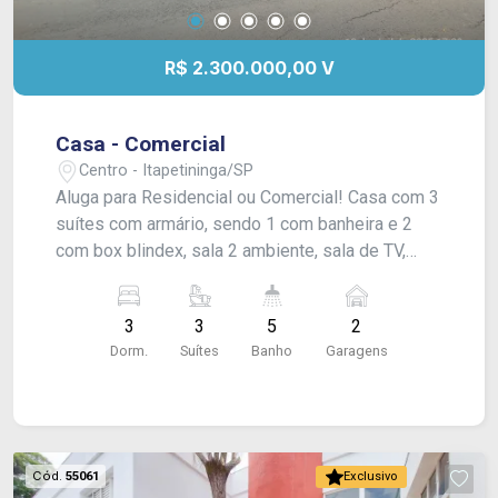
R$ 2.300.000,00 V
Casa - Comercial
Centro - Itapetininga/SP
Aluga para Residencial ou Comercial! Casa com 3
suítes com armário, sendo 1 com banheira e 2
com box blindex, sala 2 ambiente, sala de TV,
copa, cozinha com armário modulado, lavabo,
escritório, sótão com lareira, varanda e lavabo no
3
3
5
2
piso superior, quintal, área gourmet com
Dorm.
Suítes
Banho
Garagens
churrasqueira, 1 cômodo nos fundos, lavanderia
com armário modulado e garagem coberta para 2
carros com portão automático. Com ventiladores
de teto. Acabamento: laje, piso frio e laminado.
Comercial: R$6.000,00
Cód.
55061
Exclusivo