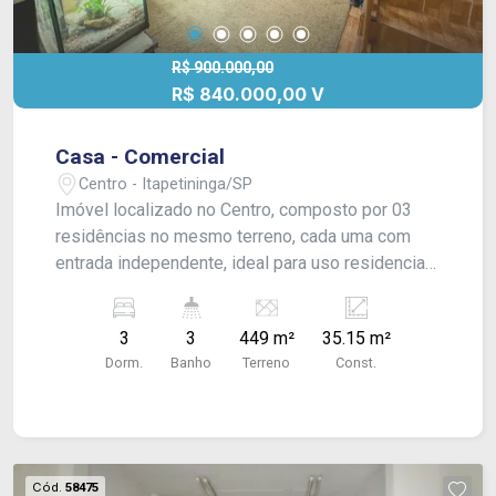
R$ 900.000,00
R$ 840.000,00 V
Casa - Comercial
Centro - Itapetininga/SP
Imóvel localizado no Centro, composto por 03
residências no mesmo terreno, cada uma com
entrada independente, ideal para uso residencial
ou comercial. A propriedade oferece
versatilidade, permitindo múltiplas configurações
3
3
449 m²
35.15 m²
de ocupação, seja para moradia ou atividades
Dorm.
Banho
Terreno
Const.
comerciais. Sua localização estratégica
proporciona fácil acesso a serviços, comércios e
transporte.
Cód.
58475