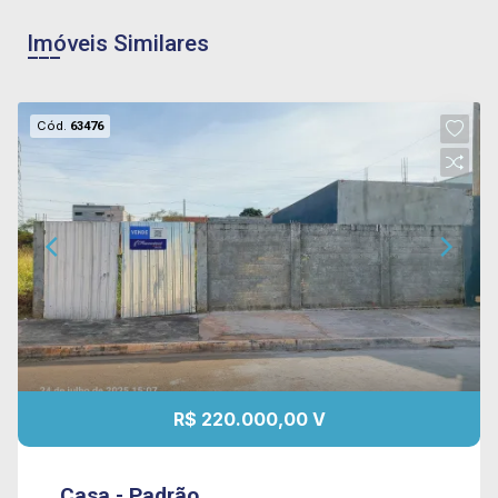
Imóveis Similares
Cód.
63476
R$ 220.000,00 V
Casa - Padrão