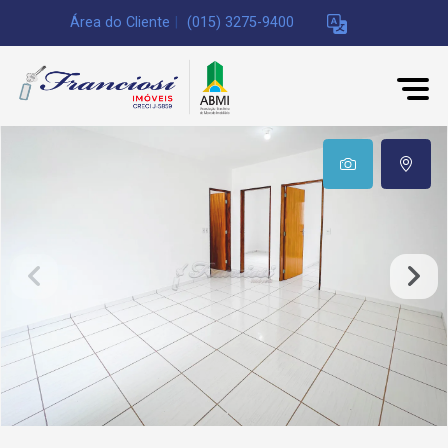
Área do Cliente
|
(015) 3275-9400