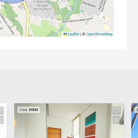
Leaflet
|
©
OpenStreetMap
Cód.
21533