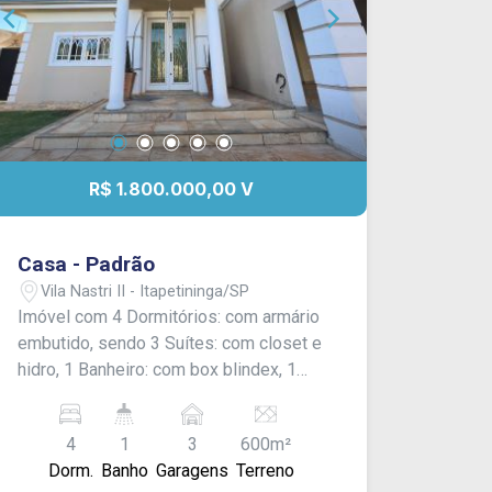
R$ 1.800.000,00 V
Casa - Padrão
Vila Nastri II - Itapetininga/SP
Imóvel com 4 Dormitórios: com armário
embutido, sendo 3 Suítes: com closet e
hidro, 1 Banheiro: com box blindex, 1
Lavabo, Sala de Estar: com lareira, Sala
de Jantar, Sala de TV, Cozinha: com
4
1
3
600m²
armário embutido, Área de Serviço,
Dorm.
Banho
Garagens
Terreno
Quintal: grande com grama,