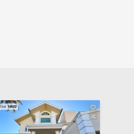
Cód.
16502