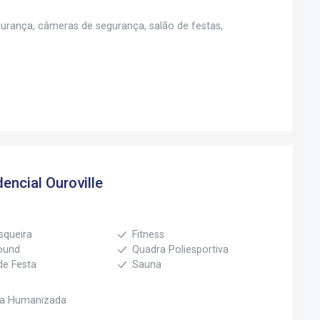
urança, câmeras de segurança, salão de festas,
encial Ouroville
squeira
Fitness
ound
Quadra Poliesportiva
de Festa
Sauna
ia Humanizada