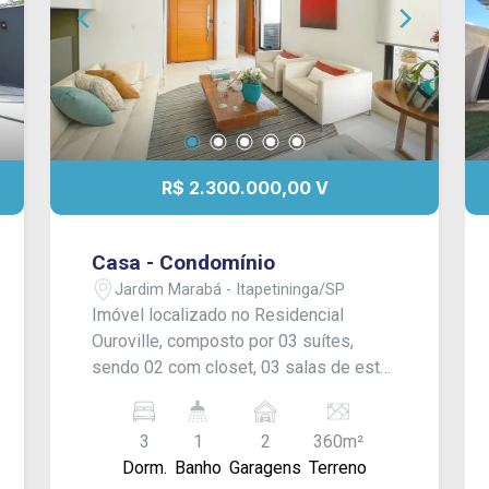
R$ 2.300.000,00 V
Casa - Condomínio
Jardim Marabá - Itapetininga/SP
Imóvel localizado no Residencial
Ouroville, composto por 03 suítes,
sendo 02 com closet, 03 salas de estar,
sala de jantar, sala de TV, cozinha, área
de serviço, área gourmet com
3
1
2
360m²
churrasqueira, piscina aquecida com
Dorm.
Banho
Garagens
Terreno
hidromassagem e garagem para 02