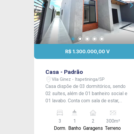
R$ 1.300.000,00 V
Casa - Padrão
Vila Ginez - Itapetininga/SP
Casa dispõe de 03 dormitórios, sendo
02 suítes, além de 01 banheiro social e
01 lavabo. Conta com sala de estar,
cozinha com armários planejados,
despensa, área de serviço e banheiros
3
1
2
300m²
com armários planejados. Possui
Dorm.
Banho
Garagens
Terreno
quintal amplo, totalmente cimentado,