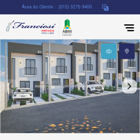
Área do Cliente
|
(015) 3275-9400