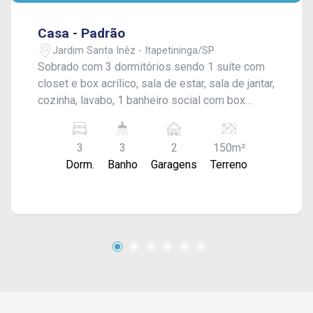
Casa - Padrão
Jardim Santa Inêz - Itapetininga/SP
Sobrado com 3 dormitórios sendo 1 suíte com
closet e box acrílico, sala de estar, sala de jantar,
cozinha, lavabo, 1 banheiro social com box
acrílico, área de serviço, área de lazer com
churrasqueira, quintal e garagem coberta para 2
3
3
2
150m²
carros. Acabamento: laje e piso frio.
Dorm.
Banho
Garagens
Terreno