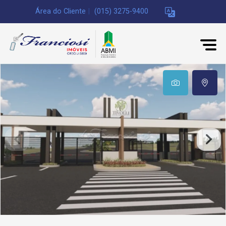
Área do Cliente
|
(015) 3275-9400