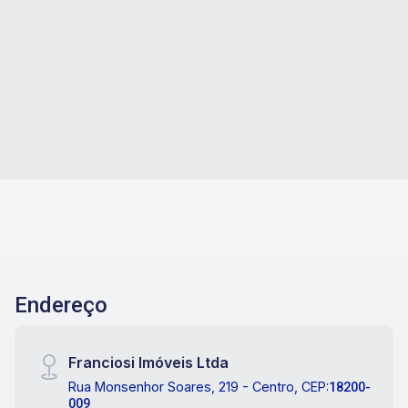
Vila Rosa - Itapetininga/SP
Imóvel localizado na Vila Rosa, composto por
03 dormitórios, sendo 01 suíte com closet, sala
de estar ampla, cozinha, banheiro social, quintal
e garagem com capacidade para 04 veículos.
Conta com acabamento em laje, piso frio e
3
4
460m²
160m²
carpete.
Dorm.
Garagens
Terreno
Const.
Endereço
Franciosi Imóveis Ltda
Rua Monsenhor Soares, 219 - Centro, CEP:
18200-
009