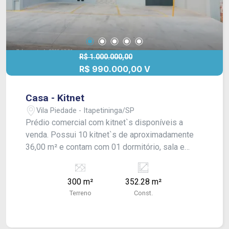
R$ 1.000.000,00
R$ 990.000,00 V
Casa - Kitnet
Vila Piedade - Itapetininga/SP
Prédio comercial com kitnet`s disponíveis a
venda. Possui 10 kitnet`s de aproximadamente
36,00 m² e contam com 01 dormitório, sala e
cozinha integradas e banheiro social. Área
comum com quintal pequeno e área de serviço,
300 m²
352.28 m²
além de entrada compartilhada. - CONSULTE-NOS
Terreno
Const.
!