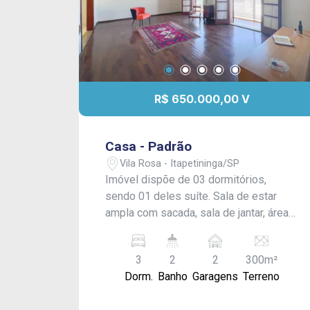
R$ 650.000,00 V
Casa - Padrão
Vila Rosa - Itapetininga/SP
Imóvel dispõe de 03 dormitórios,
sendo 01 deles suíte. Sala de estar
ampla com sacada, sala de jantar, área
de luz, lavabo, cozinha com modulados
e banheiro social. Área gourmet com
3
2
2
300m²
churrasqueira, cômodo e banheiro. Área
Dorm.
Banho
Garagens
Terreno
de serviço e garagem para 02 carros.
Acabamento: Laje, porcelanato e