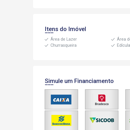
Itens do Imóvel
Área de Lazer
Área d
Churrasqueira
Edícul
Simule um Financiamento