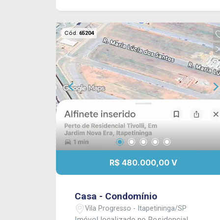
moldura de gesso. CONSULTE-NOS !
Cód.
65204
R$ 480.000,00 V
Casa - Condomínio
Vila Progresso - Itapetininga/SP
Imóvel localizado no Residencial