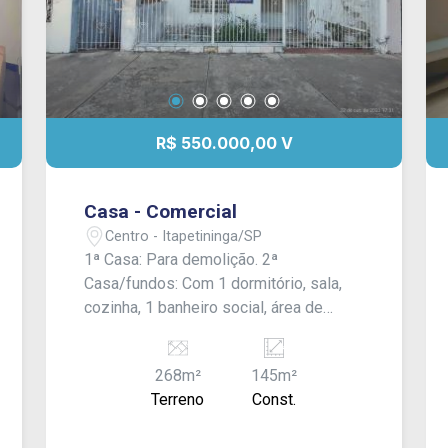
R$ 550.000,00 V
Casa - Comercial
Centro - Itapetininga/SP
1ª Casa: Para demolição. 2ª
Casa/fundos: Com 1 dormitório, sala,
cozinha, 1 banheiro social, área de
serviço, quintal pequeno. Sem garagem.
Acabamento: forro gesso, taco e piso
268m²
145m²
frio.
Terreno
Const.