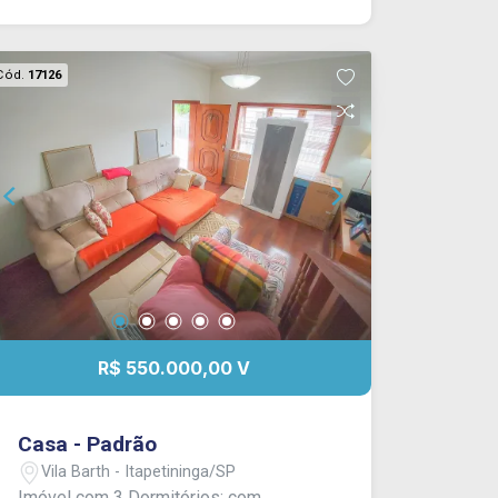
sofisticação, conforto e modernidade.
Cód.
17126
R$ 550.000,00 V
Casa - Padrão
Vila Barth - Itapetininga/SP
Imóvel com 3 Dormitórios: com