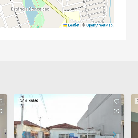
Leaflet
|
©
OpenStreetMap
Cód.
46580