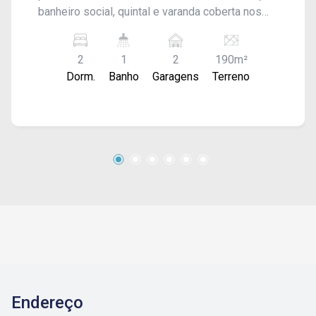
banheiro social, quintal e varanda coberta nos
fundos. Conta com 01 vaga de garagem coberta
e 01 vaga descoberta. O imóvel possui
2
1
2
190m²
acabamento em piso frio em todos os
Dorm.
Banho
Garagens
Terreno
ambientes e forro.
Endereço