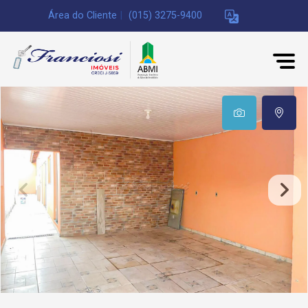
Área do Cliente
|
(015) 3275-9400