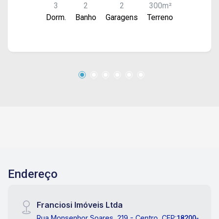
3
2
2
300m²
fundos, há uma segunda casa com 2
Dorm.
Banho
Garagens
Terreno
dormitórios, sala, cozinha, banheiro, área de
serviço e amplo quintal. Uma excelente
oportunidade para quem busca morar e ainda
obter renda com locação ou instalar o próprio
negócio.
Endereço
Franciosi Imóveis Ltda
Rua Monsenhor Soares, 219 - Centro, CEP:
18200-