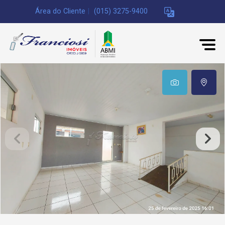
Área do Cliente
|
(015) 3275-9400